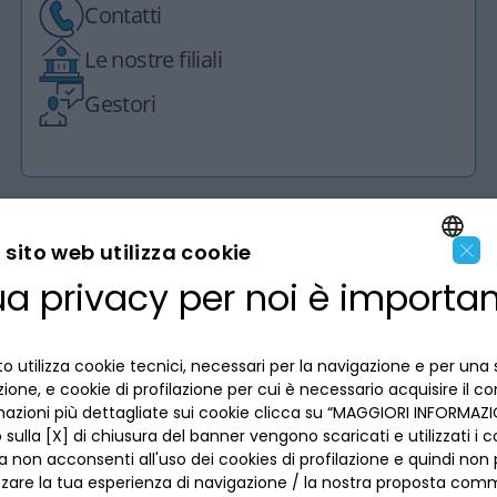
Contatti
Le nostre filiali
Gestori
×
sito web utilizza cookie
ua privacy per noi è importa
LA BANCA
ENGLISH
ITALIAN
INFORMAZIONI PER IL CLIENTE
o utilizza cookie tecnici, necessari per la navigazione e per una 
izione, e cookie di profilazione per cui è necessario acquisire il c
mazioni più dettagliate sui cookie clicca su “MAGGIORI INFORMAZIO
ACCESSIBILITÀ E APP
Privacy
sulla [X] di chiusura del banner vengono scaricati e utilizzati i c
Dove siamo
a non acconsenti all'uso dei cookies di profilazione e quindi no
La tua scelta sui cookies
Lavora con noi
zzare la tua esperienza di navigazione / la nostra proposta comm
SEGUICI SUI SOCIAL
Informativa al pubblico