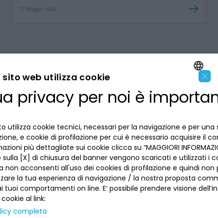
27 Maggio 2026
×
sito web utilizza cookie
ua privacy per noi è importa
ENGLISH
LA BANCA
ITALIAN
o utilizza cookie tecnici, necessari per la navigazione e per una 
INFORMAZIONI PER IL CLIENTE
izione, e cookie di profilazione per cui è necessario acquisire il c
mazioni più dettagliate sui cookie clicca su “MAGGIORI INFORMAZIO
ACCESSIBILITÀ E APP
sulla [X] di chiusura del banner vengono scaricati e utilizzati i c
Privacy
a non acconsenti all'uso dei cookies di profilazione e quindi no
Dove siamo
La tua scelta sui cookies
zzare la tua esperienza di navigazione / la nostra proposta comm
Lavora con noi
SEGUICI SUI SOCIAL
Informativa al pubblico
 tuoi comportamenti on line. E’ possibile prendere visione dell’i
Reclami
 cookie al link:
Sepa
Numeri utili
licy completa
Sicurezza