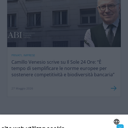
PRIVATI, IMPRESE
Camillo Venesio scrive su Il Sole 24 Ore: “È
tempo di semplificare le norme europee per
sostenere competitività e biodiversità bancaria”
27 Maggio 2026