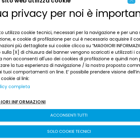
×
sito web utilizza cookie
ua privacy per noi è importa
ENGLISH
LA BANCA
ITALIAN
o utilizza cookie tecnici, necessari per la navigazione e per una 
INFORMAZIONI PER IL CLIENTE
izione, e cookie di profilazione per cui è necessario acquisire il c
mazioni più dettagliate sui cookie clicca su “MAGGIORI INFORMAZIO
ACCESSIBILITÀ E APP
sulla [X] di chiusura del banner vengono scaricati e utilizzati i c
Privacy
a non acconsenti all'uso dei cookies di profilazione e quindi no
Dove siamo
La tua scelta sui cookies
zzare la tua esperienza di navigazione / la nostra proposta comm
Lavora con noi
SEGUICI SUI SOCIAL
Informativa al pubblico
 tuoi comportamenti on line. E’ possibile prendere visione dell’i
Reclami
 cookie al link:
Sepa
Numeri utili
licy completa
Sicurezza
Trasferimento dei servizi di pagamento
ORI INFORMAZIONI
Depositi dormienti
Depositi al portatore
ACCONSENTI TUTTI
Arbitro per le Controversie Finanziarie
Banca del Piemonte | P. Iva 00821100013 –
Sitemap
–
sito creato da
Fondo Interbancario di Tutela dei Depositi
etinet.It
SOLO COOKIE TECNICI
Cartolarizzazioni