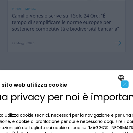
PRIVATI, IMPRESE
Camillo Venesio scrive su Il Sole 24 Ore: “È
tempo di semplificare le norme europee per
sostenere competitività e biodiversità bancaria”
27 Maggio 2026
×
sito web utilizza cookie
ua privacy per noi è importa
ENGLISH
LA BANCA
ITALIAN
o utilizza cookie tecnici, necessari per la navigazione e per una 
INFORMAZIONI PER IL CLIENTE
izione, e cookie di profilazione per cui è necessario acquisire il c
mazioni più dettagliate sui cookie clicca su “MAGGIORI INFORMAZIO