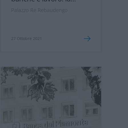
nuova normalità dopo
Palazzo Re Rebaudengo
l’emergenza
27 Ottobre 2021