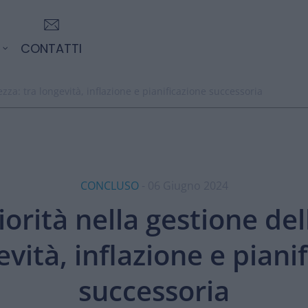
CONTATTI
zza: tra longevità, inflazione e pianificazione successoria
CONCLUSO
- 06 Giugno 2024
orità nella gestione del
evità, inflazione e piani
successoria