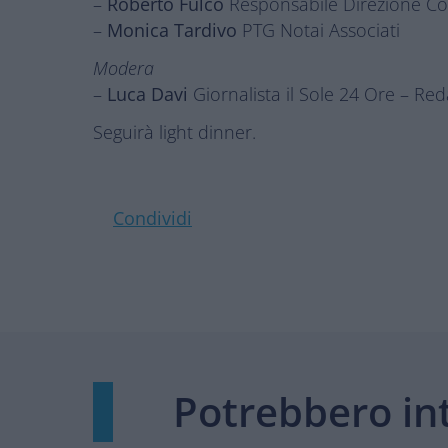
–
Roberto Fulco
Responsabile Direzione Cor
–
Monica Tardivo
PTG Notai Associati
Modera
–
Luca Davi
Giornalista il Sole 24 Ore – Re
Seguirà light dinner.
Condividi
Potrebbero in