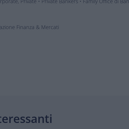
porate, Private • Private Bankers • Family Office di B
dazione Finanza & Mercati
teressanti