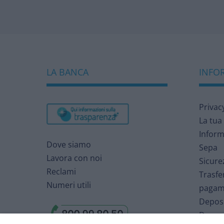
LA BANCA
INFOR
Privac
La tua
Inform
Dove siamo
Sepa
Lavora con noi
Sicure
Reclami
Trasfe
Numeri utili
pagam
Deposi
Deposi