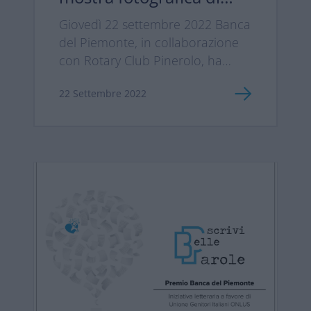
Yann Arthus Bertrand
Giovedì 22 settembre 2022 Banca
del Piemonte, in collaborazione
con Rotary Club Pinerolo, ha
organizzato questo evento nella
22 Settembre 2022
storica Cavallerizza
Caprilli a Pinerolo, per
ammirare la mostra di oltre 130
paesaggi del mondo, fotografati
dal cielo, da Yann Arthus
Bertrand fotografo, giornalista e
ambientalista...