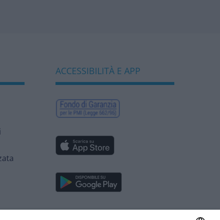
ACCESSIBILITÀ E APP
i
zata