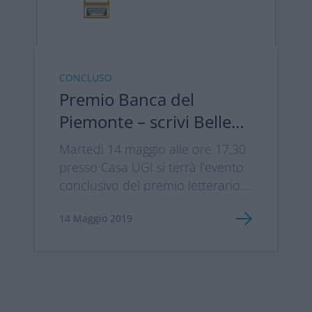
CONCLUSO
Premio Banca del
Piemonte – scrivi Belle
Parole
Martedì 14 maggio alle ore 17,30
presso Casa UGI si terrà l’evento
conclusivo del premio letterario
dedicato ai racconti organizzato
14 Maggio 2019
da Banca del Piemonte a favore
di Ugi Onlus.