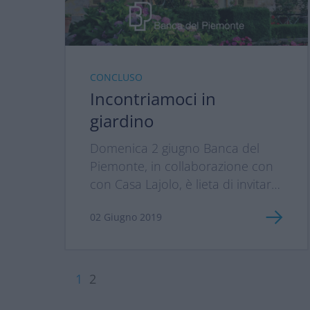
CONCLUSO
Incontriamoci in
giardino
Domenica 2 giugno Banca del
Piemonte, in collaborazione con
con Casa Lajolo, è lieta di invitarti
all’evento “Incontriamoci in
02 Giugno 2019
giardino”.
1
2