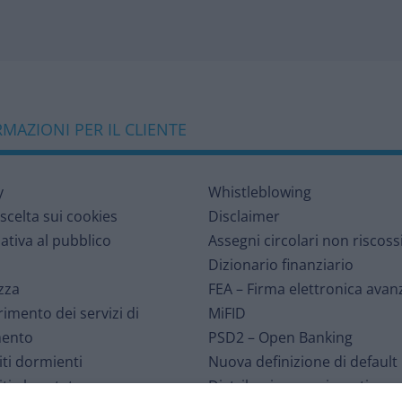
MAZIONI PER IL CLIENTE
y
Whistleblowing
 scelta sui cookies
Disclaimer
ativa al pubblico
Assegni circolari non riscoss
Dizionario finanziario
zza
FEA – Firma elettronica avan
rimento dei servizi di
MiFID
ento
PSD2 – Open Banking
ti dormienti
Nuova definizione di default
ti al portatore
Distribuzione assicurativa