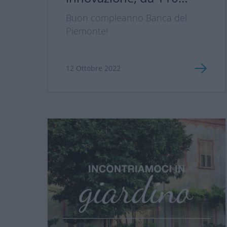
anni!
Buon compleanno Banca del
Piemonte!
12 Ottobre 2022