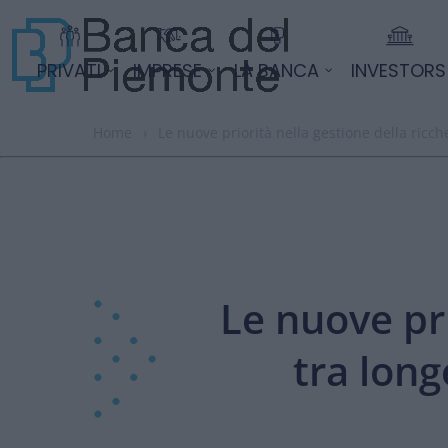
PRIVATI
IMPRESE
LA BANCA
INVESTORS
Home
›
Le nuove priorità nella gestione della ricche
Le nuove pri
tra long