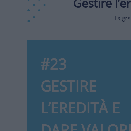
Gestire l’e
La gra
#23
GESTIRE
L’EREDITÀ E
DARE VALOR