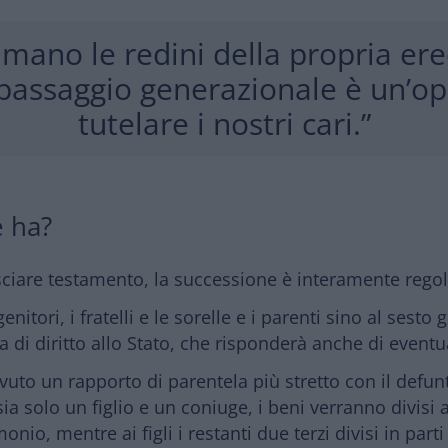
mano le redini della propria ere
 passaggio generazionale è un’op
tutelare i nostri cari.”
e ha?
sciare testamento,
la successione è interamente regol
 i genitori, i fratelli e le sorelle e i parenti sino al se
 di diritto allo
Stato,
che risponderà anche di
eventua
vuto un rapporto di parentela più stretto con il defunt
sia solo un figlio e un coniuge, i beni verranno divis
onio, mentre ai figli i restanti due terzi divisi in parti