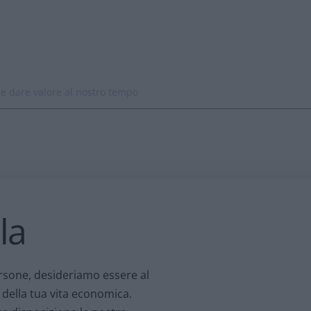
 e dare valore al nostro tempo
la
sone, desideriamo essere al
 della tua vita economica.