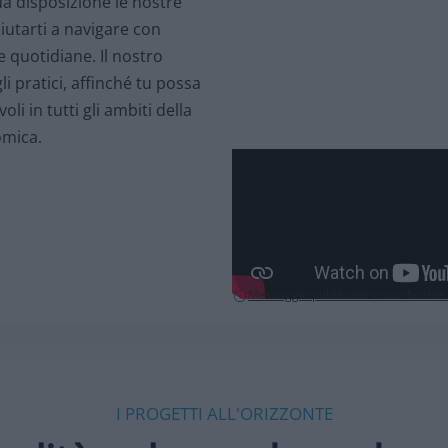
a disposizione le nostre
utarti a navigare con
e quotidiane. Il nostro
gli pratici, affinché tu possa
 in tutti gli ambiti della
omica.
Messaggio pubblicitario con finalit
I PROGETTI ALL'ORIZZONTE