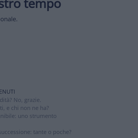
nostro tempo
ionale.
ENUTI
dità? No, grazie.
tti, e chi non ne ha?
nibile: uno strumento
successione: tante o poche?