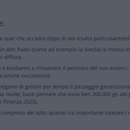
e.
a quel che accadrà dopo di noi risulta particolarmente 
in altri Paesi (come ad esempio la Svezia) la messa i
i diffusa.
o e tendiamo a rimuovere il pensiero del non esserci,
ficazione successoria.
scelgono di gestire per tempo il passaggio generazional
molte, basti pensare che sono ben 200.000 gli atti giu
o Finanza 2023).
mpreso del tutto quanto sia importante tutelare i nos