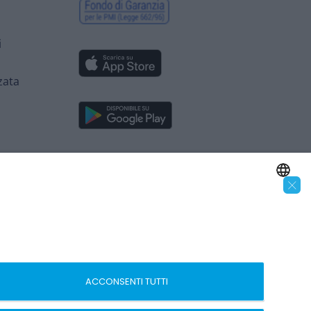
i
zata
×
SEGUICI SUI SOCIAL
ENGLISH
ITALIAN
 –
ACCONSENTI TUTTI