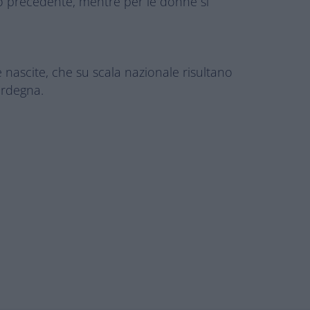
nno precedente, mentre per le donne si
 nascite, che su scala nazionale risultano
Sardegna.