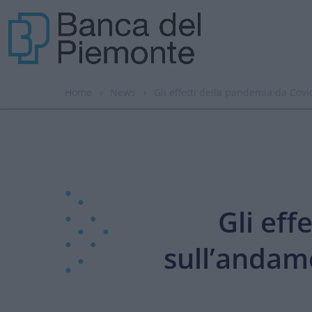
Home
›
News
›
Gli effetti della pandemia da Cov
Gli eff
sull’andam