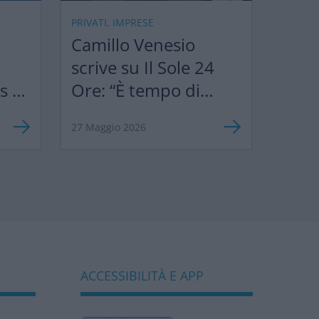
PRIVATI, IMPRESE
Camillo Venesio
scrive su Il Sole 24
ks &
Ore: “È tempo di
”
semplificare le
27 Maggio 2026
norme europee per
sostenere
competitività e
biodiversità
bancaria”
ACCESSIBILITÀ E APP