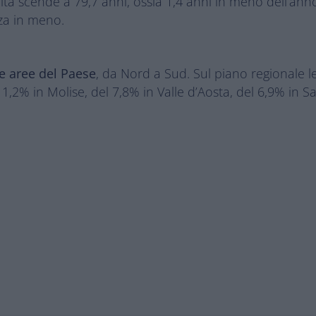
ascita scende a 79,7 anni, ossia 1,4 anni in meno dell’a
nza in meno.
le aree del Paese
, da Nord a Sud. Sul piano regionale le
’11,2% in Molise, del 7,8% in Valle d’Aosta, del 6,9% in 