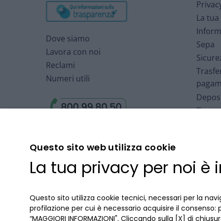
Privac
La tua
Inform
Dove siamo
Sepa
Lavora con noi
Sicure
Reclami
Trasfe
Numeri utili
pagam
Deposi
Deposi
Arbitr
Finanz
Questo sito web utilizza cookie
Fondo 
La tua privacy per noi è
Deposi
Cartol
Accord
Questo sito utilizza cookie tecnici, necessari per la navi
profilazione per cui è necessario acquisire il consenso: 
“MAGGIORI INFORMAZIONI". Cliccando sulla [X] di chiusura