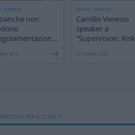
TI, IMPRESE
PRIVATI, IMPRESE
 banche non
Camillo Venesio
edono
speaker a
egolamentazione,
“Supervision, Ris
razionalizzazione”
Profitability 2026
ugno 2026
04 Giugno 2026
MAZIONI PER IL CLIENTE