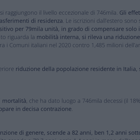
i raggiungono il livello eccezionale di 746mila.
Gli eff
rasferimenti di residenza
. Le iscrizioni dall’estero son
sitivo per 79mila unità, in grado di compensare solo i
to riguarda la
mobilità interna, si rileva una riduzion
 tra i Comuni italiani nel 2020 contro 1,485 milioni dell
teriore
riduzione della popolazione residente in Italia,
i mortalità
, che ha dato luogo a 746mila decessi (il 18% i
ppare in decisa contrazione
.
inzione di genere, scende a 82 anni, ben 1,2 anni sotto 