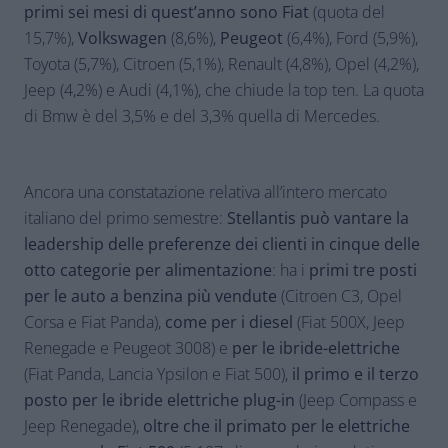
primi sei mesi di quest’anno sono Fiat
(quota del
15,7%),
Volkswagen
(8,6%),
Peugeot
(6,4%), Ford (5,9%),
Toyota (5,7%), Citroen (5,1%), Renault (4,8%), Opel (4,2%),
Jeep (4,2%) e Audi (4,1%), che chiude la top ten. La quota
di Bmw è del 3,5% e del 3,3% quella di Mercedes.
Ancora una constatazione relativa all’intero mercato
italiano del primo semestre:
Stellantis può vantare la
leadership delle preferenze dei clienti in cinque delle
otto categorie per alimentazione
: ha i
primi tre posti
per le auto a benzina più vendute
(Citroen C3, Opel
Corsa e Fiat Panda),
come per i diesel
(Fiat 500X, Jeep
Renegade e Peugeot 3008) e
per le ibride-elettriche
(Fiat Panda, Lancia Ypsilon e Fiat 500),
il primo e il terzo
posto per le ibride elettriche plug-in
(Jeep Compass e
Jeep Renegade),
oltre che il primato per le elettriche