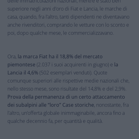
delle immatricolazioni nazionali, mentre è stato ben
superiore negli anni d’oro di Fiat e Lancia, le marche di
casa, quando, fra l’altro, tanti dipendenti ne diventavano
anche rivenditori, comprando le vetture con lo sconto e
poi, dopo qualche mese, le commercializzavano.
Ora,
la marca Fiat ha il 18,8% del mercato
piemontese
(2.037 i suoi acquirenti in giugno) e
la
Lancia il 4,6%
(502 esemplari venduti). Quote
comunque superiori alle rispettive medie nazionali che,
nello stesso mese, sono risultate del 14,8% e del 2,9%.
Prova della permanenza di un certo attaccamento
dei subalpini alle “loro” Case storiche
, nonostante, fra
l’altro, un’offerta globale inimmaginabile, ancora fino a
qualche decennio fa, per quantità e qualità.