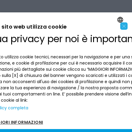
×
sito web utilizza cookie
ua privacy per noi è importa
ENGLISH
LA BANCA
ITALIAN
o utilizza cookie tecnici, necessari per la navigazione e per una 
INFORMAZIONI PER IL CLIENTE
izione, e cookie di profilazione per cui è necessario acquisire il c
mazioni più dettagliate sui cookie clicca su “MAGGIORI INFORMAZIO
ACCESSIBILITÀ E APP
sulla [X] di chiusura del banner vengono scaricati e utilizzati i c
Privacy
a non acconsenti all'uso dei cookies di profilazione e quindi no
Dove siamo
La tua scelta sui cookies
zzare la tua esperienza di navigazione / la nostra proposta comm
Lavora con noi
SEGUICI SUI SOCIAL
Informativa al pubblico
 tuoi comportamenti on line. E’ possibile prendere visione dell’i
Reclami
 cookie al link:
Sepa
Numeri utili
licy completa
Sicurezza
Trasferimento dei servizi di pagamento
ORI INFORMAZIONI
Depositi dormienti