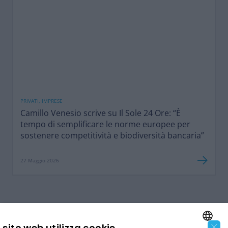
PRIVATI, IMPRESE
Camillo Venesio scrive su Il Sole 24 Ore: “È
tempo di semplificare le norme europee per
sostenere competitività e biodiversità bancaria”
27 Maggio 2026
×
sito web utilizza cookie