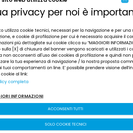
ua privacy per noi è importa
ENGLISH
LA BANCA
ITALIAN
o utilizza cookie tecnici, necessari per la navigazione e per una 
INFORMAZIONI PER IL CLIENTE
izione, e cookie di profilazione per cui è necessario acquisire il c
mazioni più dettagliate sui cookie clicca su “MAGGIORI INFORMAZIO
sulla [X] di chiusura del banner vengono scaricati e utilizzati i c
ACCESSIBILITÀ E APP
Privacy
a non acconsenti all'uso dei cookies di profilazione e quindi no
Dove siamo
La tua scelta sui cookies
zzare la tua esperienza di navigazione / la nostra proposta comm
Lavora con noi
SEGUICI SUI SOCIAL
 tuoi comportamenti on line. E’ possibile prendere visione dell’i
Informativa al pubblico
Reclami
 cookie al link:
Sepa
Numeri utili
licy completa
Sicurezza
Trasferimento dei servizi di pagamento
ORI INFORMAZIONI
Depositi dormienti
ACCONSENTI TUTTI
Depositi al portatore
Banca del Piemonte | P. Iva 00821100013 –
Sitemap
–
sito creato da
Arbitro per le Controversie Finanziarie
etinet.It
SOLO COOKIE TECNICI
Fondo Interbancario di Tutela dei Depositi