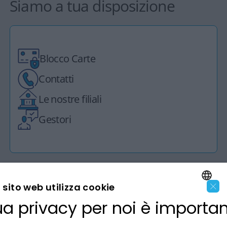
Siamo a tua disposizione
Blocco Carte
Contatti
Le nostre filiali
Gestori
×
sito web utilizza cookie
ua privacy per noi è importa
LA BANCA
ENGLISH
ITALIAN