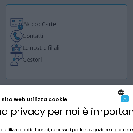
Blocco Carte
Contatti
Le nostre filiali
Gestori
×
sito web utilizza cookie
ua privacy per noi è importa
LA BANCA
ENGLISH
ITALIAN
INFORMAZIONI PER IL CLIENTE
o utilizza cookie tecnici, necessari per la navigazione e per una 