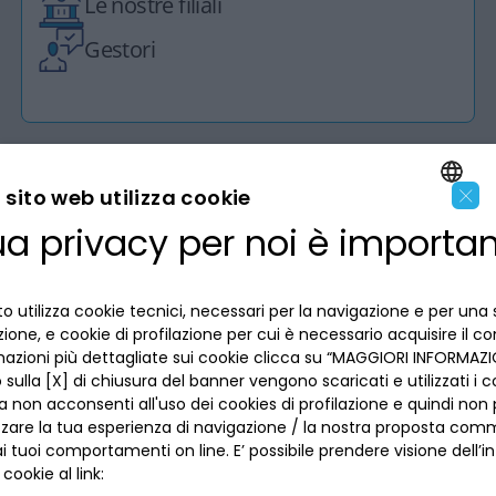
Le nostre filiali
Gestori
×
sito web utilizza cookie
ua privacy per noi è importa
LA BANCA
ENGLISH
ITALIAN
INFORMAZIONI PER IL CLIENTE
o utilizza cookie tecnici, necessari per la navigazione e per una 
izione, e cookie di profilazione per cui è necessario acquisire il c
mazioni più dettagliate sui cookie clicca su “MAGGIORI INFORMAZIO
ACCESSIBILITÀ E APP
Privacy
sulla [X] di chiusura del banner vengono scaricati e utilizzati i c
Dove siamo
a non acconsenti all'uso dei cookies di profilazione e quindi no
La tua scelta sui cookies
Lavora con noi
zzare la tua esperienza di navigazione / la nostra proposta comm
SEGUICI SUI SOCIAL
Informativa al pubblico
 tuoi comportamenti on line. E’ possibile prendere visione dell’i
Reclami
Sepa
 cookie al link:
Numeri utili