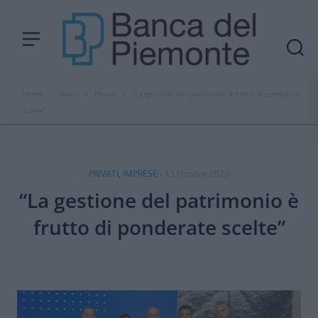
Home
›
News
›
Privati
›
“La gestione del patrimonio è frutto di ponderate
scelte”
PRIVATI, IMPRESE
- 13 Ottobre 2023
“La gestione del patrimonio è
frutto di ponderate scelte”