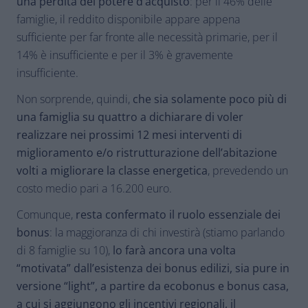
una perdita del potere d’acquisto
: per il 46% delle
famiglie, il reddito disponibile appare appena
sufficiente per far fronte alle necessità primarie, per il
14% è insufficiente e per il 3% è gravemente
insufficiente.
Non sorprende, quindi,
che sia solamente poco più di
una famiglia su quattro a dichiarare di voler
realizzare nei prossimi 12 mesi interventi di
miglioramento e/o ristrutturazione dell’abitazione
volti a migliorare la classe energetica
, prevedendo un
costo medio pari a 16.200 euro.
Comunque,
resta confermato il ruolo essenziale dei
bonus
: la maggioranza di chi investirà (stiamo parlando
di 8 famiglie su 10),
lo farà ancora una volta
“motivata” dall’esistenza dei bonus edilizi, sia pure in
versione “light”, a partire da ecobonus e bonus casa,
a cui si aggiungono gli incentivi regionali, il