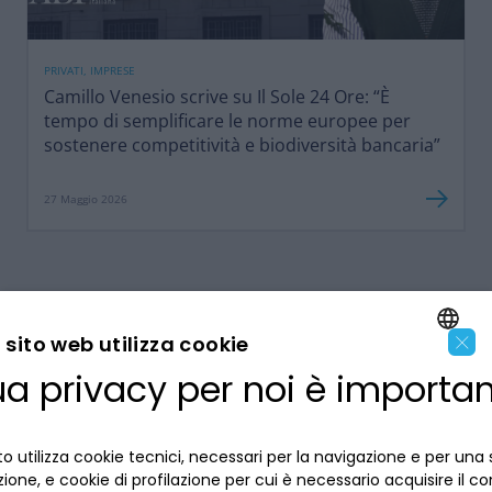
PRIVATI, IMPRESE
Camillo Venesio scrive su Il Sole 24 Ore: “È
tempo di semplificare le norme europee per
sostenere competitività e biodiversità bancaria”
27 Maggio 2026
×
sito web utilizza cookie
ua privacy per noi è importa
ENGLISH
LA BANCA
ITALIAN
o utilizza cookie tecnici, necessari per la navigazione e per una 
INFORMAZIONI PER IL CLIENTE
izione, e cookie di profilazione per cui è necessario acquisire il c