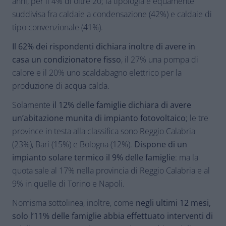
anni, per il 4% di oltre 20; la tipologia è equamente
suddivisa fra caldaie a condensazione (42%) e caldaie di
tipo convenzionale (41%).
Il 62% dei rispondenti dichiara inoltre di avere in
casa un condizionatore fisso
, il 27% una pompa di
calore e il 20% uno scaldabagno elettrico per la
produzione di acqua calda.
Solamente
il 12% delle famiglie dichiara di avere
un’abitazione munita di impianto fotovoltaico
; le tre
province in testa alla classifica sono Reggio Calabria
(23%), Bari (15%) e Bologna (12%).
Dispone di un
impianto solare termico il 9% delle famiglie
: ma la
quota sale al 17% nella provincia di Reggio Calabria e al
9% in quelle di Torino e Napoli.
Nomisma sottolinea, inoltre, come
negli ultimi 12 mesi,
solo l’11% delle famiglie abbia effettuato interventi di