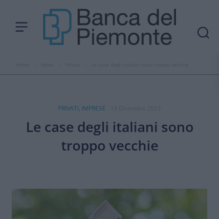
Home
›
News
›
Privati
›
Le case degli italiani sono troppo vecchie
PRIVATI, IMPRESE
- 19 Dicembre 2023
Le case degli italiani sono
troppo vecchie