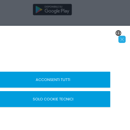
×
SEGUICI SUI SOCIAL
ENGLISH
ITALIAN
 –
ACCONSENTI TUTTI
SOLO COOKIE TECNICI