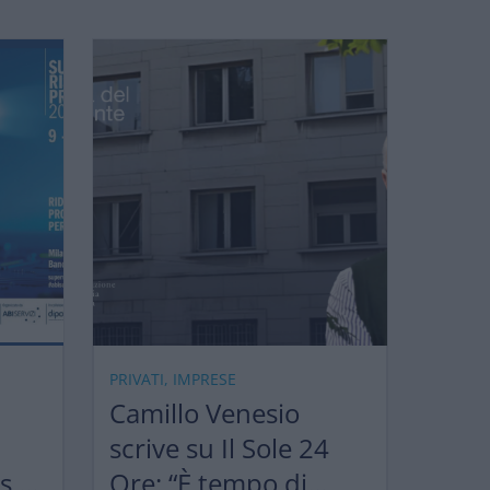
PRIVATI, IMPRESE
Camillo Venesio
scrive su Il Sole 24
ks &
Ore: “È tempo di