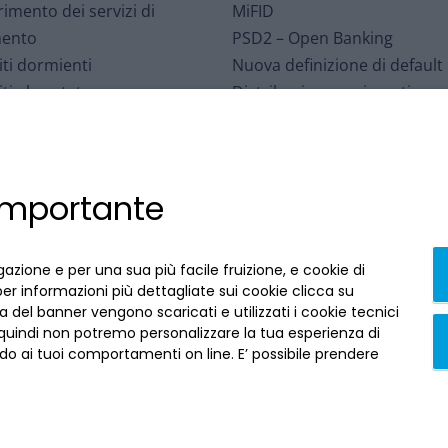
rimento dei servizi di
MiFID
ento
PSD2 – Open Banking
ti dormienti
Nuova definizione di default
ti al portatore
Distribuzione assicurativa
o per le Controversie
Sospensioni mutui – eventi
iarie
meteorologici
Interbancario di Tutela dei
Affrancamento fiscale
 importante
ti
Accessibilità
arizzazioni
Contratti conclusi a distanza
i ABI
recedi qui
gazione e per una sua più facile fruizione, e cookie di
per informazioni più dettagliate sui cookie clicca su
 del banner vengono scaricati e utilizzati i cookie tecnici
 quindi non potremo personalizzare la tua esperienza di
o ai tuoi comportamenti on line. E’ possibile prendere