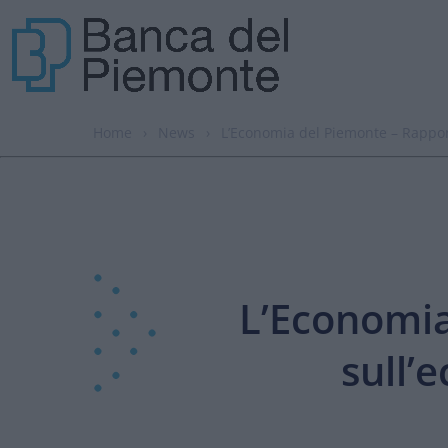
Home
›
News
›
L’Economia del Piemonte – Rappor
L’Economia
sull’