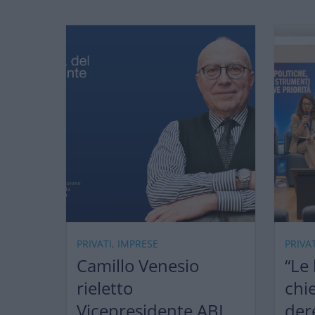
PRIVATI, IMPRESE
PRIVA
Camillo Venesio
“Le
rieletto
chi
Vicepresidente ABI
der