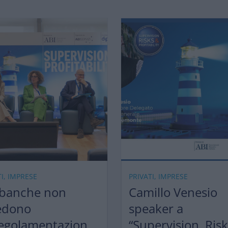
TI, IMPRESE
PRIVATI, IMPRESE
 banche non
Camillo Venesio
edono
speaker a
egolamentazione,
“Supervision, Ris