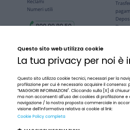
Reclami
Trasfe
Numeri utili
pagam
Deposi
Deposi
Arbitr
Finanz
Questo sito web utilizza cookie
Fondo 
La tua privacy per noi è
Deposi
Cartol
Accord
Questo sito utilizza cookie tecnici, necessari per la navi
profilazione per cui è necessario acquisire il consenso: 
“MAGGIORI INFORMAZIONI". Cliccando sulla [X] di chiusura
ma non acconsenti all'uso dei cookies di profilazione e
navigazione / la nostra proposta commerciale in accord
visione dell’informativa relativa ai cookie al link:
Cookie Policy completa