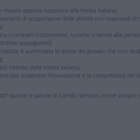
in misura appena superiore alla media italiana;
interventi di sospensione delle attività non essenziali di
a;
ei tra i comparti (ristorazione, turismo e servizi alla p
trittive susseguitesi);
è ridotta, è aumentata la quota dei giovani che non stu
g;
 più intensa della media italiana;
ttore per sostenere l’innovazione e la competitività de
ita
” queste le parole di Camillo Venesio, come sempre ot