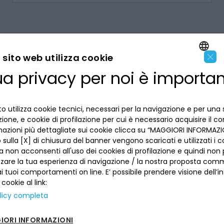
×
sito web utilizza cookie
ua privacy per noi è importa
ENGLISH
LA BANCA
ITALIAN
o utilizza cookie tecnici, necessari per la navigazione e per una 
INFORMAZIONI PER IL CLIENTE
izione, e cookie di profilazione per cui è necessario acquisire il c
mazioni più dettagliate sui cookie clicca su “MAGGIORI INFORMAZIO
ACCESSIBILITÀ E APP
sulla [X] di chiusura del banner vengono scaricati e utilizzati i c
Privacy
a non acconsenti all'uso dei cookies di profilazione e quindi no
Dove siamo
La tua scelta sui cookies
zzare la tua esperienza di navigazione / la nostra proposta comm
Lavora con noi
SEGUICI SUI SOCIAL
Informativa al pubblico
 tuoi comportamenti on line. E’ possibile prendere visione dell’i
Reclami
 cookie al link:
Sepa
Numeri utili
licy completa
Sicurezza
Trasferimento dei servizi di pagamento
ORI INFORMAZIONI