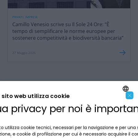
PRIVATI, IMPRESE
Camillo Venesio scrive su Il Sole 24 Ore: “È
tempo di semplificare le norme europee per
sostenere competitività e biodiversità bancaria”
27 Maggio 2026
×
sito web utilizza cookie
ua privacy per noi è importa
ENGLISH
LA BANCA
ITALIAN
o utilizza cookie tecnici, necessari per la navigazione e per una 
INFORMAZIONI PER IL CLIENTE
izione, e cookie di profilazione per cui è necessario acquisire il c