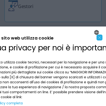
Gestori
×
sito web utilizza cookie
ua privacy per noi è importa
LA BANCA
ENGLISH
ITALIAN
INFORMAZIONI PER IL CLIENTE
o utilizza cookie tecnici, necessari per la navigazione e per una 
izione, e cookie di profilazione per cui è necessario acquisire il c
mazioni più dettagliate sui cookie clicca su “MAGGIORI INFORMAZIO
ACCESSIBILITÀ E APP
Privacy
sulla [X] di chiusura del banner vengono scaricati e utilizzati i c
Dove siamo
a non acconsenti all'uso dei cookies di profilazione e quindi no
La tua scelta sui cookies
Lavora con noi
zzare la tua esperienza di navigazione / la nostra proposta comm
SEGUICI SUI SOCIAL
Informativa al pubblico
 tuoi comportamenti on line. E’ possibile prendere visione dell’i
Reclami
Sepa
 cookie al link:
Numeri utili
licy completa
Sicurezza