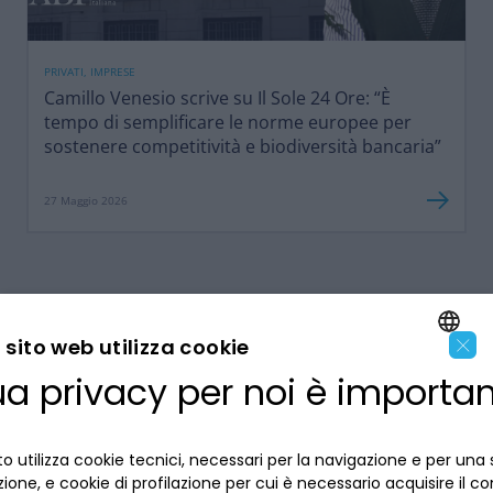
PRIVATI, IMPRESE
Camillo Venesio scrive su Il Sole 24 Ore: “È
tempo di semplificare le norme europee per
sostenere competitività e biodiversità bancaria”
27 Maggio 2026
×
sito web utilizza cookie
ua privacy per noi è importa
ENGLISH
LA BANCA
ITALIAN
o utilizza cookie tecnici, necessari per la navigazione e per una 
INFORMAZIONI PER IL CLIENTE
izione, e cookie di profilazione per cui è necessario acquisire il c