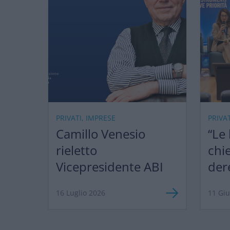
PRIVATI, IMPRESE
PRIVA
Camillo Venesio
“Le
rieletto
chi
Vicepresidente ABI
der
ma 
16 Luglio 2026
11 Gi