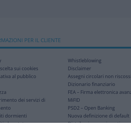
MAZIONI PER IL CLIENTE
y
Whistleblowing
 scelta sui cookies
Disclaimer
ativa al pubblico
Assegni circolari non riscoss
Dizionario finanziario
zza
FEA – Firma elettronica avan
rimento dei servizi di
MiFID
ento
PSD2 – Open Banking
ti dormienti
Nuova definizione di default
ti al portatore
Distribuzione assicurativa