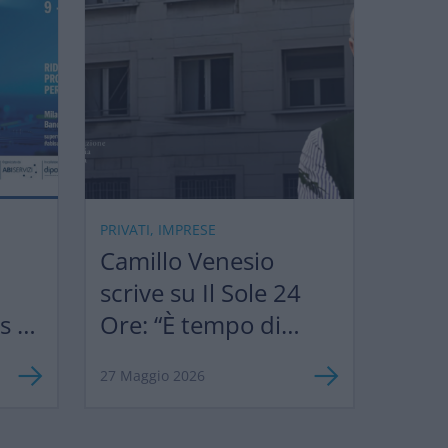
PRIVATI, IMPRESE
Camillo Venesio
scrive su Il Sole 24
ks &
Ore: “È tempo di
”
semplificare le
27 Maggio 2026
norme europee per
sostenere