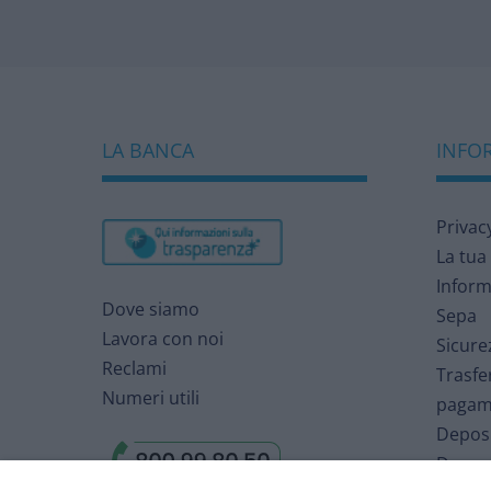
LA BANCA
INFOR
Privac
La tua
Inform
Dove siamo
Sepa
Lavora con noi
Sicure
Reclami
Trasfe
Numeri utili
pagam
Deposi
Deposi