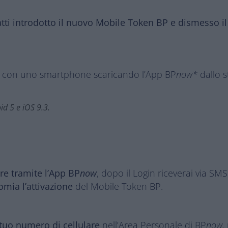
fatti introdotto il nuovo Mobile Token BP e dismesso i
ile con uno smartphone scaricando l’App BP
now*
dallo s
id 5 e iOS 9.3.
re tramite l’App BP
now
, dopo il Login riceverai via SM
mia l’attivazione
del Mobile Token BP.
 tuo numero di cellulare
nell’Area Personale di BP
now,