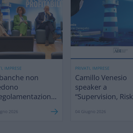
TI, IMPRESE
PRIVATI, IMPRESE
 banche non
Camillo Venesio
edono
speaker a
egolamentazione,
“Supervision, Ris
razionalizzazione”
Profitability 2026
ugno 2026
04 Giugno 2026