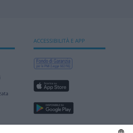
competitività e
biodiversità
bancaria”
ACCESSIBILITÀ E APP
i
zata