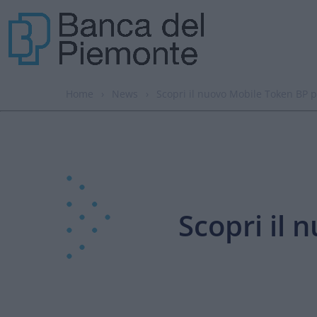
Home
›
News
›
Scopri il nuovo Mobile Token BP pe
Scopri il 