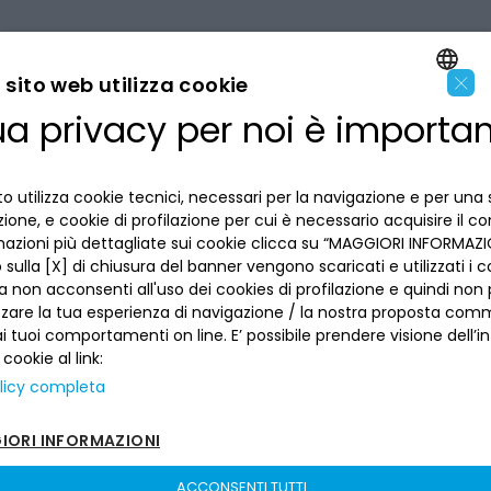
×
sito web utilizza cookie
ua privacy per noi è importa
ENGLISH
LA BANCA
ITALIAN
o utilizza cookie tecnici, necessari per la navigazione e per una 
INFORMAZIONI PER IL CLIENTE
izione, e cookie di profilazione per cui è necessario acquisire il c
mazioni più dettagliate sui cookie clicca su “MAGGIORI INFORMAZIO
ACCESSIBILITÀ E APP
sulla [X] di chiusura del banner vengono scaricati e utilizzati i c
Privacy
a non acconsenti all'uso dei cookies di profilazione e quindi no
Dove siamo
La tua scelta sui cookies
zzare la tua esperienza di navigazione / la nostra proposta comm
Lavora con noi
SEGUICI SUI SOCIAL
Informativa al pubblico
 tuoi comportamenti on line. E’ possibile prendere visione dell’i
Reclami
 cookie al link:
Sepa
Numeri utili
licy completa
Sicurezza
Trasferimento dei servizi di pagamento
ORI INFORMAZIONI
Depositi dormienti
Depositi al portatore
ACCONSENTI TUTTI