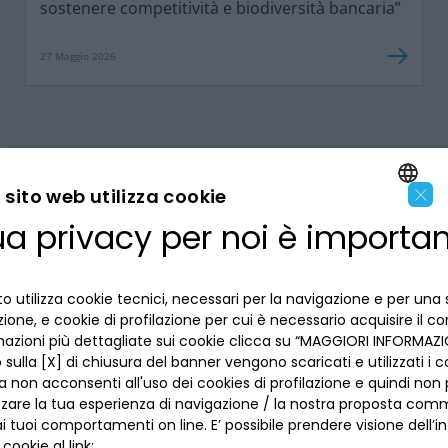
sostenere competitività e biodiversità bancaria”
27 Maggio 2026
×
sito web utilizza cookie
ua privacy per noi è importa
ENGLISH
LA BANCA
ITALIAN
o utilizza cookie tecnici, necessari per la navigazione e per una 
INFORMAZIONI PER IL CLIENTE
izione, e cookie di profilazione per cui è necessario acquisire il c
mazioni più dettagliate sui cookie clicca su “MAGGIORI INFORMAZIO
ACCESSIBILITÀ E APP
sulla [X] di chiusura del banner vengono scaricati e utilizzati i c
Privacy
a non acconsenti all'uso dei cookies di profilazione e quindi no
Dove siamo
La tua scelta sui cookies
zzare la tua esperienza di navigazione / la nostra proposta comm
Lavora con noi
SEGUICI SUI SOCIAL
Informativa al pubblico
 tuoi comportamenti on line. E’ possibile prendere visione dell’i
Reclami
 cookie al link: