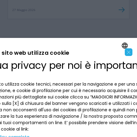
27 Maggio 2026
×
sito web utilizza cookie
ua privacy per noi è importa
ENGLISH
LA BANCA
ITALIAN
o utilizza cookie tecnici, necessari per la navigazione e per una 
INFORMAZIONI PER IL CLIENTE
izione, e cookie di profilazione per cui è necessario acquisire il c
mazioni più dettagliate sui cookie clicca su “MAGGIORI INFORMAZIO
ACCESSIBILITÀ E APP
sulla [X] di chiusura del banner vengono scaricati e utilizzati i c
Privacy
a non acconsenti all'uso dei cookies di profilazione e quindi no
Dove siamo
La tua scelta sui cookies
zzare la tua esperienza di navigazione / la nostra proposta comm
Lavora con noi
SEGUICI SUI SOCIAL
Informativa al pubblico
 tuoi comportamenti on line. E’ possibile prendere visione dell’i
Reclami
 cookie al link:
Sepa
Numeri utili