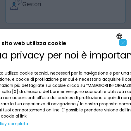
Gestori
×
sito web utilizza cookie
ua privacy per noi è importa
LA BANCA
ENGLISH
ITALIAN
INFORMAZIONI PER IL CLIENTE
o utilizza cookie tecnici, necessari per la navigazione e per una 
izione, e cookie di profilazione per cui è necessario acquisire il c
mazioni più dettagliate sui cookie clicca su “MAGGIORI INFORMAZIO
ACCESSIBILITÀ E APP
Privacy
sulla [X] di chiusura del banner vengono scaricati e utilizzati i c
Dove siamo
a non acconsenti all'uso dei cookies di profilazione e quindi no
La tua scelta sui cookies
zzare la tua esperienza di navigazione / la nostra proposta comm
Lavora con noi
SEGUICI SUI SOCIAL
Informativa al pubblico
 tuoi comportamenti on line. E’ possibile prendere visione dell’i
Reclami
Sepa
 cookie al link:
Numeri utili
licy completa
Sicurezza