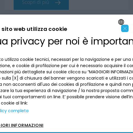
Scopri di più
×
sito web utilizza cookie
ua privacy per noi è importa
ENGLISH
LA BANCA
ITALIAN
o utilizza cookie tecnici, necessari per la navigazione e per una 
INFORMAZIONI PER IL CLIENTE
izione, e cookie di profilazione per cui è necessario acquisire il c
mazioni più dettagliate sui cookie clicca su “MAGGIORI INFORMAZIO
ACCESSIBILITÀ E APP
sulla [X] di chiusura del banner vengono scaricati e utilizzati i c
Privacy
a non acconsenti all'uso dei cookies di profilazione e quindi no
Dove siamo
La tua scelta sui cookies
zzare la tua esperienza di navigazione / la nostra proposta comm
Lavora con noi
SEGUICI SUI SOCIAL
Informativa al pubblico
 tuoi comportamenti on line. E’ possibile prendere visione dell’i
Reclami
 cookie al link:
Sepa
Numeri utili
licy completa
Sicurezza
Trasferimento dei servizi di pagamento
ORI INFORMAZIONI
Depositi dormienti