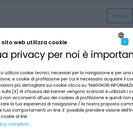
Invia
×
sito web utilizza cookie
ua privacy per noi è importa
ENGLISH
LA BANCA
ITALIAN
o utilizza cookie tecnici, necessari per la navigazione e per una 
INFORMAZIONI PER IL CLIENTE
izione, e cookie di profilazione per cui è necessario acquisire il c
mazioni più dettagliate sui cookie clicca su “MAGGIORI INFORMAZIO
ACCESSIBILITÀ E APP
sulla [X] di chiusura del banner vengono scaricati e utilizzati i c
Privacy
a non acconsenti all'uso dei cookies di profilazione e quindi no
Dove siamo
La tua scelta sui cookies
zzare la tua esperienza di navigazione / la nostra proposta comm
Lavora con noi
SEGUICI SUI SOCIAL
Informativa al pubblico
 tuoi comportamenti on line. E’ possibile prendere visione dell’i
Reclami
 cookie al link:
Sepa
Numeri utili
licy completa
Sicurezza