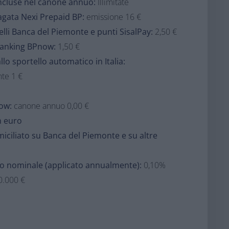
ncluse nel canone annuo:
Illimitate
agata Nexi Prepaid BP:
emissione 16 €
elli Banca del Piemonte e punti SisalPay:
2,50 €
 banking BPnow:
1,50 €
lo sportello automatico in Italia:
te 1 €
now:
canone annuo 0,00 €
n euro
iciliato su Banca del Piemonte e su altre
o nominale (applicato annualmente):
0,10%
0.000 €