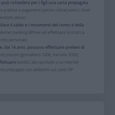
e può richiedere per i figli una carta prepagata
e prelievi e pagamenti (anche online) entro i limiti
genitore stesso
llare il saldo e i movimenti del conto e della
nternet banking BPnow ed effettuare la ricarica
conto personale
re, dai 14 anni, possono effettuare prelievi di
miti previsti (giornaliero 100€, mensile 300€)
ffettuare
bonifici allo sportello o su internet
carta prepagata con addebito sul conto BP