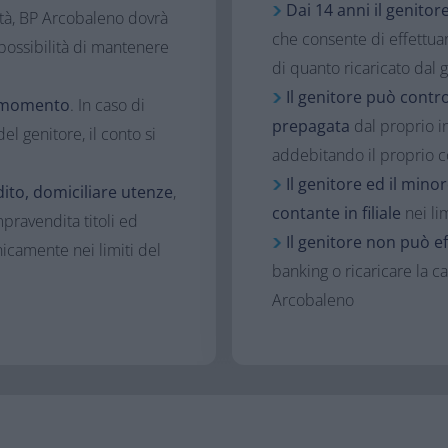
Dai 14 anni il genitor
tà, BP Arcobaleno dovrà
che consente di effettuar
possibilità di mantenere
di quanto ricaricato dal 
Il genitore può contro
si momento
. In caso di
prepagata
dal proprio i
l genitore, il conto si
addebitando il proprio 
Il genitore ed il mino
dito, domiciliare utenze
,
contante in filiale
nei li
pravendita titoli ed
Il genitore non può e
icamente nei limiti del
banking o ricaricare la 
Arcobaleno