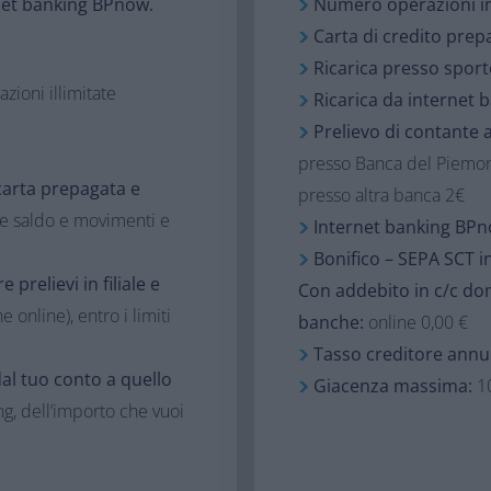
net banking BPnow.
Numero operazioni i
Carta di credito prep
Ricarica presso sport
azioni illimitate
Ricarica da internet
Prelievo di contante al
presso Banca del Piemon
 carta prepagata e
presso altra banca 2€
e saldo e movimenti e
Internet banking BP
Bonifico – SEPA
SCT i
 prelievi in filiale e
Con addebito in c/c dom
 online), entro i limiti
banche:
online 0,00 €
Tasso creditore annu
al tuo conto a quello
Giacenza massima:
1
, dell’importo che vuoi