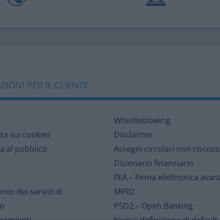
IONI PER IL CLIENTE
Whistleblowing
lta sui cookies
Disclaimer
a al pubblico
Assegni circolari non riscoss
Dizionario finanziario
FEA – Firma elettronica avan
nto dei servizi di
MiFID
o
PSD2 – Open Banking
dormienti
Nuova definizione di default