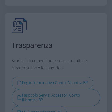
bonifico istantaneo, gratuiti
domiciliati su Banca del
Piemonte e su altre banche (ad eccezione di quelli urgenti)
Domiciliazioni utenze, commerciali/finanziare e
Satispay
0 € per disposizione
*Per le aperture entro il 31/03
/2027
**Per tutte le operazioni non incluse nel canone si
rimanda al Foglio Informativo disponibile nella sezione
Trasparenza.
Trasparenza