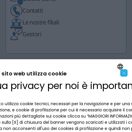
riferimento ai Fogli Informativi disponibili nella sezione Trasparenza
del sito www.bancadelpiemonte.it e presso tutte le filiali della
Banca. La vendita dei prodotti e dei servizi bancari è soggetta alla
valutazione della Banca.
Siamo a tua disposizione
×
sito web utilizza cookie
Blocco Carte
ua privacy per noi è importa
ENGLISH
Contatti
ITALIAN
Le nostre filiali
o utilizza cookie tecnici, necessari per la navigazione e per una 
Gestori
izione, e cookie di profilazione per cui è necessario acquisire il c
mazioni più dettagliate sui cookie clicca su “MAGGIORI INFORMAZIO
sulla [X] di chiusura del banner vengono scaricati e utilizzati i c
a non acconsenti all'uso dei cookies di profilazione e quindi no