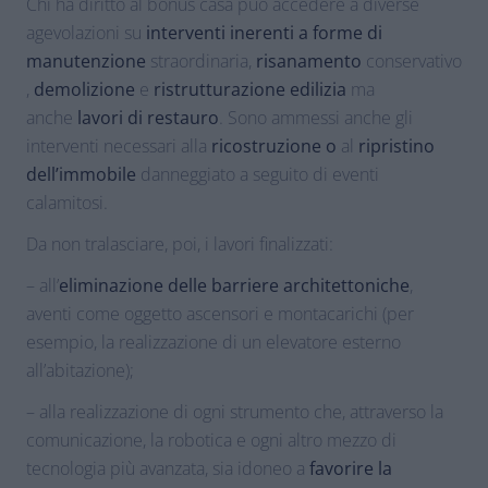
Chi ha diritto al bonus casa può accedere a diverse
agevolazioni su
interventi inerenti a forme di
manutenzione
straordinaria,
risanamento
conservativo
,
demolizione
e
ristrutturazione edilizia
ma
anche
lavori di restauro
. Sono ammessi anche gli
interventi necessari alla
ricostruzione o
al
ripristino
dell’immobile
danneggiato a seguito di eventi
calamitosi.
Da non tralasciare, poi, i lavori finalizzati:
– all’
eliminazione delle barriere architettoniche
,
aventi come oggetto ascensori e montacarichi (per
esempio, la realizzazione di un elevatore esterno
all’abitazione);
– alla realizzazione di ogni strumento che, attraverso la
comunicazione, la robotica e ogni altro mezzo di
tecnologia più avanzata, sia idoneo a
favorire la