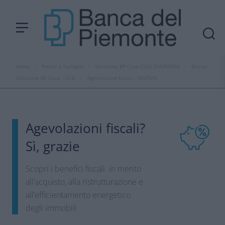
Home
›
Privati e Famiglie
›
Soluzione BP Casa (OLD OVERVIEW)
›
Mutuo
Soluzione BP Casa – OLD
›
Agevolazioni fiscali – NUOVO
Agevolazioni fiscali?
Sì, grazie
Scopri i benefici fiscali in merito
all’acquisto, alla ristrutturazione e
all’efficientamento energetico
degli immobili