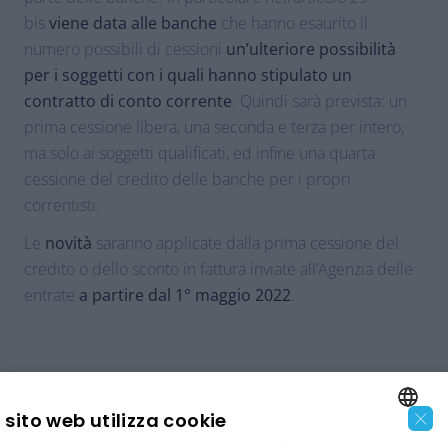
bis
viene data alle banche
che hanno esaurito il
numero possibili di cessioni
un’ulteriore possibilità
per i soggetti con i quali hanno stipulato un
contratto di conto corrente
. Quindi sarà prevista: un
prima cessione libera, una seconda e terza per intero,
ma solo ai soggetti qualificati, ed infine una quarta
cessione del credito delle banche per i propri
correntisti.
Le
novità
saranno applicate dalla prima cessione del
credito o dello sconto in fattura inviate all’Agenzia delle
entrate
a partire dal 1° maggio 2022
.
×
sito web utilizza cookie