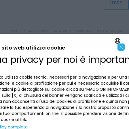
Invia
Home
›
Privati e Famiglie
›
Soluzione BP Prestito OLD
›
Protetto: Conto BP
Impresa
×
sito web utilizza cookie
ua privacy per noi è importa
ENGLISH
LA BANCA
ITALIAN
o utilizza cookie tecnici, necessari per la navigazione e per una 
INFORMAZIONI PER IL CLIENTE
izione, e cookie di profilazione per cui è necessario acquisire il c
mazioni più dettagliate sui cookie clicca su “MAGGIORI INFORMAZIO
ACCESSIBILITÀ E APP
sulla [X] di chiusura del banner vengono scaricati e utilizzati i c
Privacy
a non acconsenti all'uso dei cookies di profilazione e quindi no
Dove siamo
La tua scelta sui cookies
zzare la tua esperienza di navigazione / la nostra proposta comm
Lavora con noi
SEGUICI SUI SOCIAL
Informativa al pubblico
 tuoi comportamenti on line. E’ possibile prendere visione dell’i
Reclami
 cookie al link:
Sepa
Numeri utili
licy completa
Sicurezza