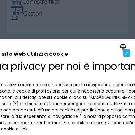
Le nostre filiali
Gestori
×
sito web utilizza cookie
ua privacy per noi è importa
LA BANCA
ENGLISH
ITALIAN
INFORMAZIONI PER IL CLIENTE
o utilizza cookie tecnici, necessari per la navigazione e per una 
izione, e cookie di profilazione per cui è necessario acquisire il c
mazioni più dettagliate sui cookie clicca su “MAGGIORI INFORMAZIO
ACCESSIBILITÀ E APP
Privacy
sulla [X] di chiusura del banner vengono scaricati e utilizzati i c
Dove siamo
a non acconsenti all'uso dei cookies di profilazione e quindi no
La tua scelta sui cookies
Lavora con noi
zzare la tua esperienza di navigazione / la nostra proposta comm
SEGUICI SUI SOCIAL
Informativa al pubblico
 tuoi comportamenti on line. E’ possibile prendere visione dell’i
Reclami
Sepa
 cookie al link:
Numeri utili