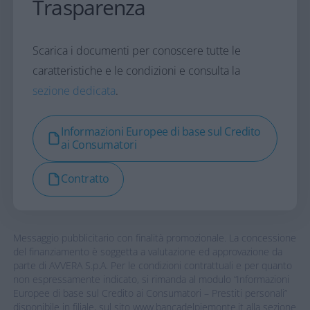
Trasparenza
non sottoscrivere alcuna polizza assicurativa o
sottoscrivere una polizza scelta liberamente sul
mercato.
Scarica i documenti per conoscere tutte le
caratteristiche e le condizioni e consulta la
sezione dedicata
.
Informazioni Europee di base sul Credito
ai Consumatori
Contratto
Messaggio pubblicitario con finalità promozionale. La concessione
del finanziamento è soggetta a valutazione ed approvazione da
parte di AVVERA S.p.A. Per le condizioni contrattuali e per quanto
non espressamente indicato, si rimanda al modulo “Informazioni
Europee di base sul Credito ai Consumatori – Prestiti personali​”
disponibile in filiale, sul sito www.bancadelpiemonte.it alla sezione