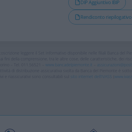
DIP Aggiuntivo IBIP
Rendiconto riepilogativo
scrizione leggere il Set Informativo disponibile nelle filiali Banca del Pi
ai fini della comprensione, tra le altre cose, delle caratteristiche, dei ris
Torino – Tel. 011.56521 –
www.bancadelpiemonte.it
–
assicurazioni@post
vità di distribuzione assicurativa svolta da Banca del Piemonte è sotto
ivi e riassicurativi sono consultabili sul
sito internet dell’IVASS
(
www.ivass