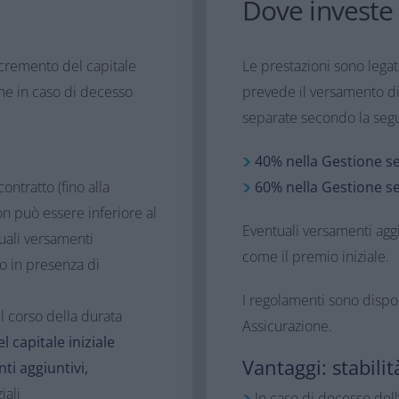
Dove investe​
ncremento del capitale
Le prestazioni sono legat
one in caso di decesso
prevede il versamento di
separate secondo la segue
​40% nella Gestione se
ontratto (fino alla
60% nella Gestione sep
on può essere inferiore al
​Eventuali versamenti aggi
tuali versamenti
come il premio iniziale.​
to in presenza di
I regolamenti sono dispon
l corso della durata
Assicurazione.​
 capitale iniziale
​Vantaggi​: stabil
ti aggiuntivi,
ali​
In caso di decesso dell’