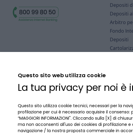
Depositi 
Depositi a
Arbitro pe
Fondo Inte
Depositi
Cartolariz
Accordi AB
Questo sito web utilizza cookie
La tua privacy per noi è
Questo sito utilizza cookie tecnici, necessari per la navi
profilazione per cui è necessario acquisire il consenso: 
Banca del Piemonte | P. Iva 00821100013 –
Sitemap
“MAGGIORI INFORMAZIONI". Cliccando sulla [X] di chiusura
ma non acconsenti all'uso dei cookies di profilazione e
navigazione / la nostra proposta commerciale in accord