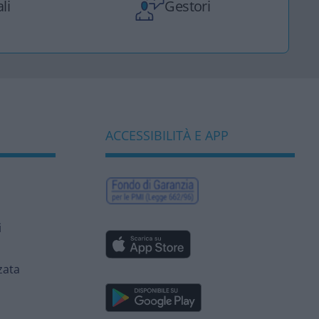
li
Gestori
ACCESSIBILITÀ E APP
i
zata