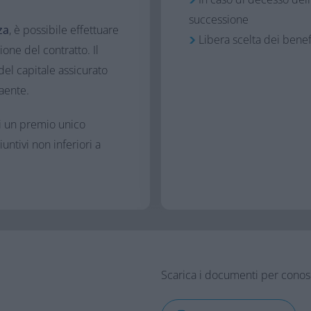
successione
za
, è possibile effettuare
Libera scelta dei benefic
ne del contratto. Il
 del capitale assicurato
aente.​
di un premio unico
untivi non inferiori a
Scarica i documenti per conosce