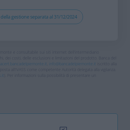
 della gestione separata al 31/12/2024
emonte e consultabile sui siti internet dell’intermediario
chi, dei costi, delle esclusioni e limitazioni del prodotto. Banca del
acert.bancadelpiemonte.it
,
info@bancadelpiemonte.it
iscritto alla
posta all’IVASS come competente Autorità delegata alla vigilanza.
.it
). Per informazioni sulla possibilità di presentare un