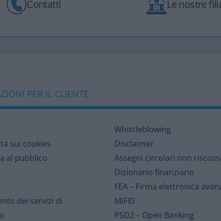
Contatti
Le nostre filia
IONI PER IL CLIENTE
Whistleblowing
lta sui cookies
Disclaimer
a al pubblico
Assegni circolari non riscoss
Dizionario finanziario
FEA – Firma elettronica avan
nto dei servizi di
MiFID
o
PSD2 – Open Banking