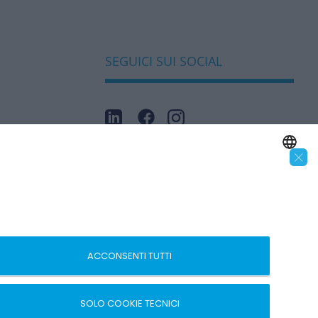
SEGUICI SUI SOCIAL
 – recedi
×
ENGLISH
ITALIAN
ACCONSENTI TUTTI
sito creato da
etinet.It
SOLO COOKIE TECNICI