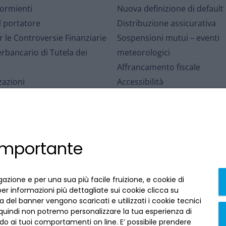
dormienti
Nuova definizione di default
l portatore
Distribuzione assicurativa
r le Controversie Finanziarie
Sospensioni mutui – eventi
rbancario di Tutela dei
meteorologici
Affrancamento fiscale
zazioni
Accessibilità
I
Contratti conclusi a distanza
qui
 importante
gazione e per una sua più facile fruizione, e cookie di
per informazioni più dettagliate sui cookie clicca su
 del banner vengono scaricati e utilizzati i cookie tecnici
 quindi non potremo personalizzare la tua esperienza di
o ai tuoi comportamenti on line. E’ possibile prendere