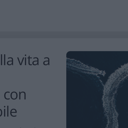
la vita a
i con
ile​