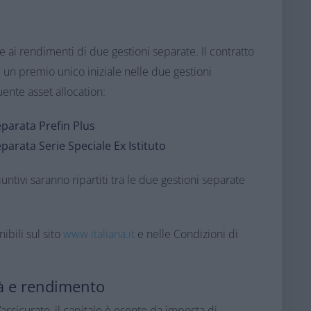
e ai rendimenti di due gestioni separate. Il contratto
 un premio unico iniziale nelle due gestioni
nte asset allocation:​
parata Prefin Plus​
arata Serie Speciale Ex Istituto​
untivi saranno ripartiti tra le due gestioni separate
ibili sul sito
www.italiana.it
e nelle Condizioni di
ità e rendimento​
assicurato, il capitale è esente da imposta di