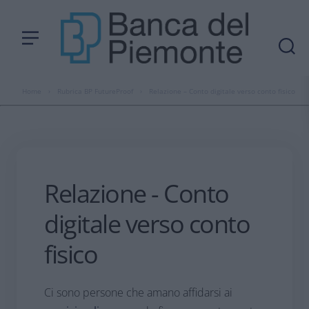
Home
›
Rubrica BP FutureProof
›
Relazione – Conto digitale verso conto fisico
Relazione - Conto
digitale verso conto
fisico
Ci sono persone che amano affidarsi ai