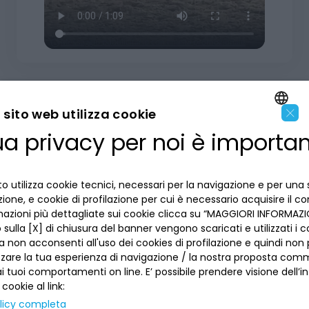
Messaggio pubblicitario con finalità promozionale
×
sito web utilizza cookie
ua privacy per noi è importa
ENGLISH
LA BANCA
ITALIAN
o utilizza cookie tecnici, necessari per la navigazione e per una 
INFORMAZIONI PER IL CLIENTE
izione, e cookie di profilazione per cui è necessario acquisire il c
mazioni più dettagliate sui cookie clicca su “MAGGIORI INFORMAZIO
ACCESSIBILITÀ E APP
sulla [X] di chiusura del banner vengono scaricati e utilizzati i c
Privacy
a non acconsenti all'uso dei cookies di profilazione e quindi no
Dove siamo
La tua scelta sui cookies
zzare la tua esperienza di navigazione / la nostra proposta comm
Lavora con noi
SEGUICI SUI SOCIAL
Informativa al pubblico
 tuoi comportamenti on line. E’ possibile prendere visione dell’i
Reclami
 cookie al link:
Sepa
Numeri utili
licy completa
Sicurezza