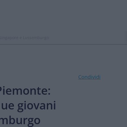
da Singapore e Lussemburgo
Condividi
 Piemonte:
due giovani
emburgo