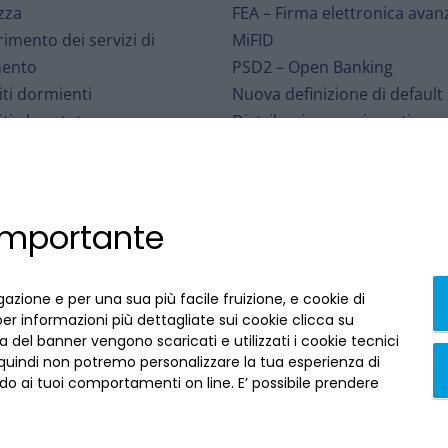
zza
FEA – Firma elettronica avan
rimento dei servizi di
MiFID
ento
PSD2 – Open Banking
ti dormienti
Nuova definizione di default
ti al portatore
Distribuzione assicurativa
o per le Controversie
Sospensioni mutui – eventi
iarie
meteorologici
Interbancario di Tutela dei
Affrancamento fiscale
 importante
ti
Accessibilità
arizzazioni
Contratti conclusi a distanza
i ABI
recedi qui
gazione e per una sua più facile fruizione, e cookie di
per informazioni più dettagliate sui cookie clicca su
 del banner vengono scaricati e utilizzati i cookie tecnici
 quindi non potremo personalizzare la tua esperienza di
o ai tuoi comportamenti on line. E’ possibile prendere