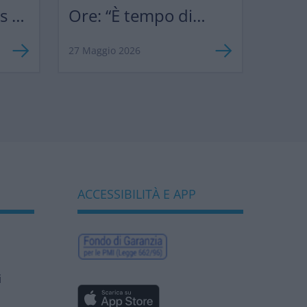
ks &
Ore: “È tempo di
”
semplificare le
27 Maggio 2026
norme europee per
sostenere
competitività e
biodiversità
bancaria”
ACCESSIBILITÀ E APP
i