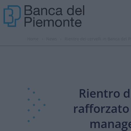
Home
›
News
›
Rientro dei cervelli in Banca del
Rientro d
rafforzato
manage