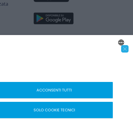
zata
×
SEGUICI SUI SOCIAL
ENGLISH
ITALIAN
 –
ACCONSENTI TUTTI
SOLO COOKIE TECNICI