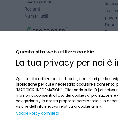
Lavora con noi
Sicure
Reclami
Trasfe
Numeri utili
pagam
Deposi
Deposi
Arbitr
Finanz
Questo sito web utilizza cookie
Fondo 
La tua privacy per noi è
Deposi
Cartol
Accord
Questo sito utilizza cookie tecnici, necessari per la navi
profilazione per cui è necessario acquisire il consenso: 
“MAGGIORI INFORMAZIONI". Cliccando sulla [X] di chiusura
ma non acconsenti all'uso dei cookies di profilazione e
navigazione / la nostra proposta commerciale in accord
visione dell’informativa relativa ai cookie al link:
Cookie Policy completa