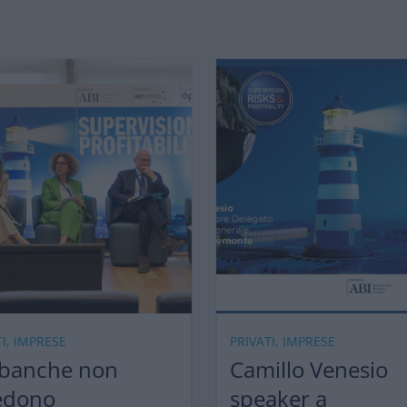
TI, IMPRESE
PRIVATI, IMPRESE
 banche non
Camillo Venesio
edono
speaker a