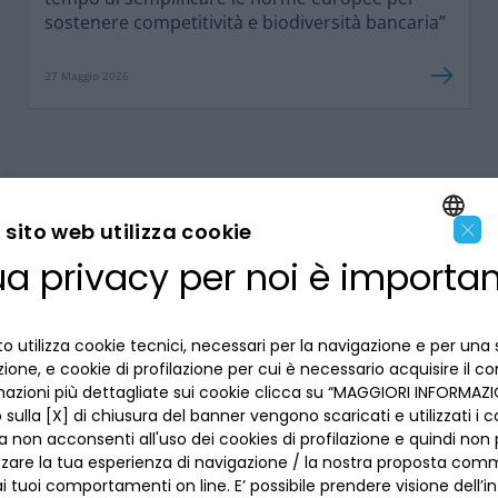
sostenere competitività e biodiversità bancaria”
27 Maggio 2026
×
sito web utilizza cookie
ua privacy per noi è importa
ENGLISH
LA BANCA
ITALIAN
o utilizza cookie tecnici, necessari per la navigazione e per una 
INFORMAZIONI PER IL CLIENTE
izione, e cookie di profilazione per cui è necessario acquisire il c
mazioni più dettagliate sui cookie clicca su “MAGGIORI INFORMAZIO
ACCESSIBILITÀ E APP
sulla [X] di chiusura del banner vengono scaricati e utilizzati i c
Privacy
a non acconsenti all'uso dei cookies di profilazione e quindi no
Dove siamo
La tua scelta sui cookies
zzare la tua esperienza di navigazione / la nostra proposta comm
Lavora con noi
SEGUICI SUI SOCIAL
Informativa al pubblico
 tuoi comportamenti on line. E’ possibile prendere visione dell’i