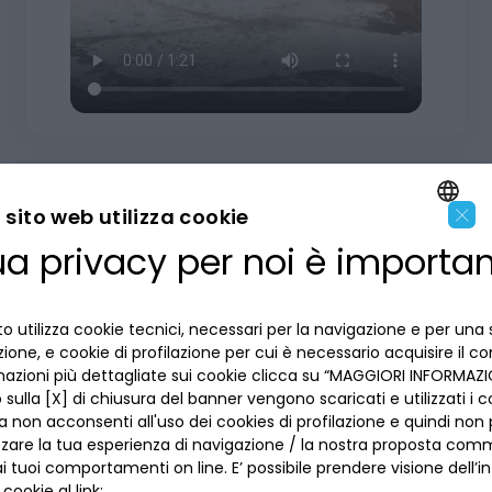
Messaggio pubblicitario con finalità promozionale
×
sito web utilizza cookie
ua privacy per noi è importa
ENGLISH
LA BANCA
ITALIAN
o utilizza cookie tecnici, necessari per la navigazione e per una 
INFORMAZIONI PER IL CLIENTE
izione, e cookie di profilazione per cui è necessario acquisire il c
mazioni più dettagliate sui cookie clicca su “MAGGIORI INFORMAZIO
ACCESSIBILITÀ E APP
sulla [X] di chiusura del banner vengono scaricati e utilizzati i c
Privacy
a non acconsenti all'uso dei cookies di profilazione e quindi no
Dove siamo
La tua scelta sui cookies
zzare la tua esperienza di navigazione / la nostra proposta comm
Lavora con noi
SEGUICI SUI SOCIAL
Informativa al pubblico
 tuoi comportamenti on line. E’ possibile prendere visione dell’i
Reclami
 cookie al link: