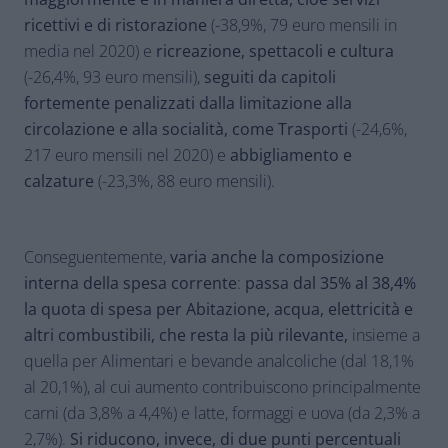
ricettivi e di ristorazione
(-38,9%, 79 euro mensili in
media nel 2020) e
ricreazione, spettacoli e cultura
(-26,4%, 93 euro mensili),
seguiti da capitoli
fortemente penalizzati dalla limitazione alla
circolazione e alla socialità, come Trasporti
(-24,6%,
217 euro mensili nel 2020) e
abbigliamento e
calzature
(-23,3%, 88 euro mensili).
Conseguentemente,
varia anche la composizione
interna della spesa corrente
:
passa dal 35% al 38,4%
la quota di spesa per Abitazione, acqua, elettricità e
altri combustibili, che resta la più rilevante,
insieme a
quella per Alimentari e bevande analcoliche (dal 18,1%
al 20,1%), al cui aumento contribuiscono principalmente
carni (da 3,8% a 4,4%) e latte, formaggi e uova (da 2,3% a
2,7%).
Si riducono, invece, di due punti percentuali