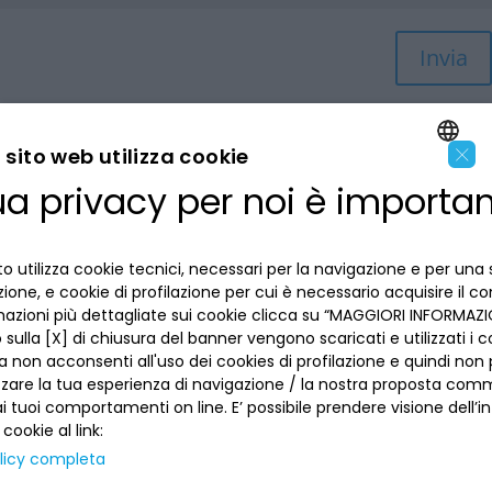
Invia
×
sito web utilizza cookie
ua privacy per noi è importa
ENGLISH
LA BANCA
ITALIAN
o utilizza cookie tecnici, necessari per la navigazione e per una 
INFORMAZIONI PER IL CLIENTE
izione, e cookie di profilazione per cui è necessario acquisire il c
mazioni più dettagliate sui cookie clicca su “MAGGIORI INFORMAZIO
ACCESSIBILITÀ E APP
sulla [X] di chiusura del banner vengono scaricati e utilizzati i c
Privacy
a non acconsenti all'uso dei cookies di profilazione e quindi no
Dove siamo
La tua scelta sui cookies
zzare la tua esperienza di navigazione / la nostra proposta comm
Lavora con noi
SEGUICI SUI SOCIAL
Informativa al pubblico
 tuoi comportamenti on line. E’ possibile prendere visione dell’i
Reclami
 cookie al link:
Sepa
Numeri utili
licy completa
Sicurezza