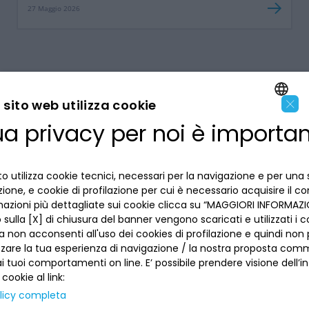
27 Maggio 2026
×
sito web utilizza cookie
ua privacy per noi è importa
ENGLISH
LA BANCA
ITALIAN
o utilizza cookie tecnici, necessari per la navigazione e per una 
INFORMAZIONI PER IL CLIENTE
izione, e cookie di profilazione per cui è necessario acquisire il c
mazioni più dettagliate sui cookie clicca su “MAGGIORI INFORMAZIO
ACCESSIBILITÀ E APP
sulla [X] di chiusura del banner vengono scaricati e utilizzati i c
Privacy
a non acconsenti all'uso dei cookies di profilazione e quindi no
Dove siamo
La tua scelta sui cookies
zzare la tua esperienza di navigazione / la nostra proposta comm
Lavora con noi
SEGUICI SUI SOCIAL
Informativa al pubblico
 tuoi comportamenti on line. E’ possibile prendere visione dell’i
Reclami
 cookie al link:
Sepa
Numeri utili
licy completa
Sicurezza