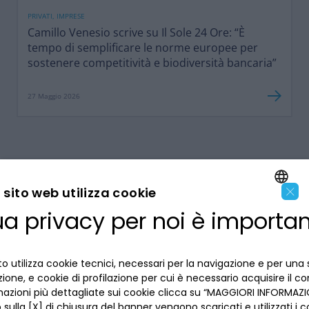
PRIVATI, IMPRESE
Camillo Venesio scrive su Il Sole 24 Ore: “È
tempo di semplificare le norme europee per
sostenere competitività e biodiversità bancaria”
27 Maggio 2026
×
sito web utilizza cookie
ua privacy per noi è importa
ENGLISH
LA BANCA
ITALIAN
o utilizza cookie tecnici, necessari per la navigazione e per una 
INFORMAZIONI PER IL CLIENTE
izione, e cookie di profilazione per cui è necessario acquisire il c
mazioni più dettagliate sui cookie clicca su “MAGGIORI INFORMAZIO
ACCESSIBILITÀ E APP
sulla [X] di chiusura del banner vengono scaricati e utilizzati i c