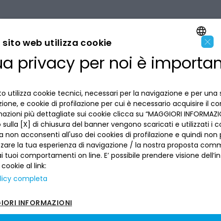
×
sito web utilizza cookie
ua privacy per noi è importa
ENGLISH
LA BANCA
ITALIAN
o utilizza cookie tecnici, necessari per la navigazione e per una 
INFORMAZIONI PER IL CLIENTE
izione, e cookie di profilazione per cui è necessario acquisire il c
mazioni più dettagliate sui cookie clicca su “MAGGIORI INFORMAZIO
sulla [X] di chiusura del banner vengono scaricati e utilizzati i c
ACCESSIBILITÀ E APP
Privacy
a non acconsenti all'uso dei cookies di profilazione e quindi no
Dove siamo
La tua scelta sui cookies
zzare la tua esperienza di navigazione / la nostra proposta comm
Lavora con noi
SEGUICI SUI SOCIAL
 tuoi comportamenti on line. E’ possibile prendere visione dell’i
Informativa al pubblico
Reclami
 cookie al link:
Sepa
Numeri utili
licy completa
Sicurezza
Trasferimento dei servizi di pagamento
ORI INFORMAZIONI
Depositi dormienti