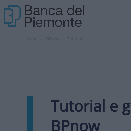
Home
›
BPnow
›
Tutorial
Tutorial e 
BPnow