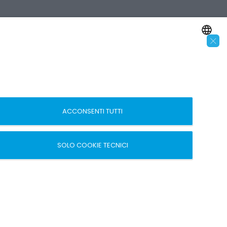
×
SEGUICI SUI SOCIAL
ENGLISH
ITALIAN
 –
ACCONSENTI TUTTI
SOLO COOKIE TECNICI
sito creato da
etinet.It