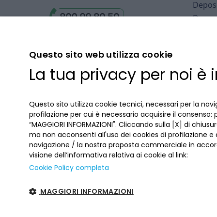
Deposi
Deposi
Arbitr
Finanz
Questo sito web utilizza cookie
Fondo 
La tua privacy per noi è
Deposi
Cartol
Accord
Questo sito utilizza cookie tecnici, necessari per la navi
profilazione per cui è necessario acquisire il consenso: 
“MAGGIORI INFORMAZIONI". Cliccando sulla [X] di chiusura
ma non acconsenti all'uso dei cookies di profilazione e
navigazione / la nostra proposta commerciale in accord
visione dell’informativa relativa ai cookie al link:
Cookie Policy completa
MAGGIORI INFORMAZIONI
Banca del Piemonte | P. Iva 00821100013 –
Sitemap