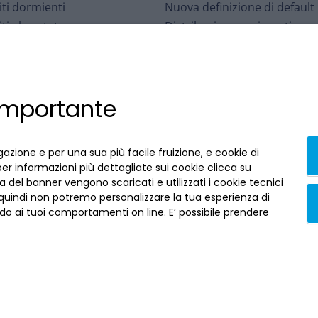
ti dormienti
Nuova definizione di default
ti al portatore
Distribuzione assicurativa
o per le Controversie
Sospensioni mutui – eventi
iarie
meteorologici
Interbancario di Tutela dei
Affrancamento fiscale
 importante
ti
Accessibilità
arizzazioni
Contratti conclusi a distanza
i ABI
recedi qui
gazione e per una sua più facile fruizione, e cookie di
per informazioni più dettagliate sui cookie clicca su
 del banner vengono scaricati e utilizzati i cookie tecnici
 quindi non potremo personalizzare la tua esperienza di
o ai tuoi comportamenti on line. E’ possibile prendere