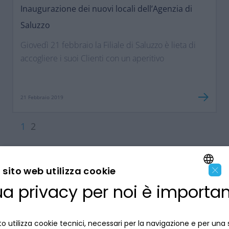
Inaugurazione dei nuovi locali dell’Agenzia di
Saluzzo
Giovedì 21 febbraio la Filiale di Saluzzo è lieta di
accogliere i suoi Clienti con un aperitivo
21 Febbraio 2019
1
2
×
sito web utilizza cookie
ua privacy per noi è importa
ENGLISH
LA BANCA
ITALIAN
o utilizza cookie tecnici, necessari per la navigazione e per una 
INFORMAZIONI PER IL CLIENTE