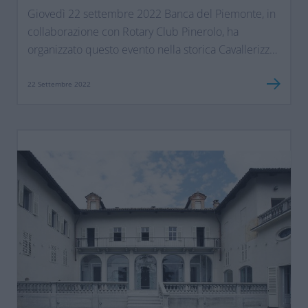
Giovedì 22 settembre 2022 Banca del Piemonte, in
collaborazione con Rotary Club Pinerolo, ha
organizzato questo evento nella storica Cavallerizza
Caprilli a Pinerolo, per ammirare la mostra di oltre
130 paesaggi del mondo, fotografati dal cielo,
22 Settembre 2022
da Yann Arthus Bertrand fotografo, giornalista e
ambientalista...