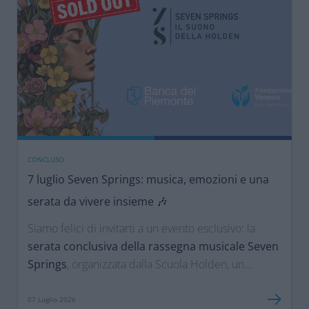
CONCLUSO
7 luglio Seven Springs: musica, emozioni e una
serata da vivere insieme 🎶
Siamo felici di invitarti a un evento esclusivo: la
serata conclusiva della rassegna musicale Seven
Springs
, organizzata dalla Scuola Holden, un
progetto che accompagniamo con convinzione
poiché celebra la musica come esperienza da
07 Luglio 2026