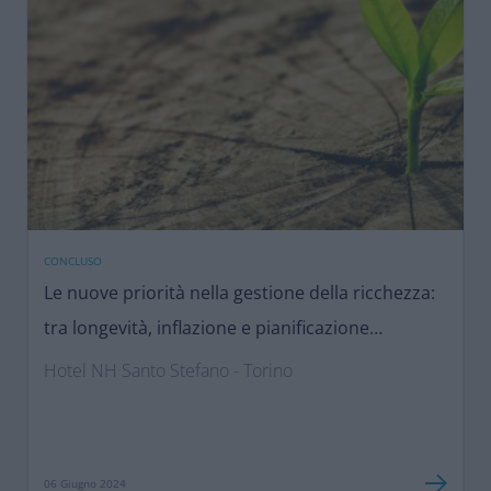
CONCLUSO
Le nuove priorità nella gestione della ricchezza:
tra longevità, inflazione e pianificazione
successoria
Hotel NH Santo Stefano - Torino
06 Giugno 2024