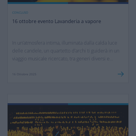
CONCLUSO
16 ottobre evento Lavanderia a vapore
In un’atmosfera intima, illuminata dalla calda luce
delle candele, un quartetto d’archi ti guiderà in un
viaggio musicale ricercato, tra generi diversi e
armonie senza tempo...
16 Ottobre 2025