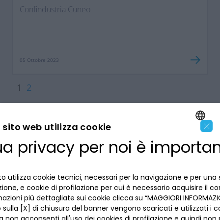
successoria
Confindustria Cuneo
05 Ottobre 2023
1
2
×
sito web utilizza cookie
ua privacy per noi è importa
ENGLISH
LA BANCA
ITALIAN
o utilizza cookie tecnici, necessari per la navigazione e per una 
INFORMAZIONI PER IL CLIENTE
izione, e cookie di profilazione per cui è necessario acquisire il c
mazioni più dettagliate sui cookie clicca su “MAGGIORI INFORMAZIO
sulla [X] di chiusura del banner vengono scaricati e utilizzati i c
ACCESSIBILITÀ E APP
Privacy
a non acconsenti all'uso dei cookies di profilazione e quindi no