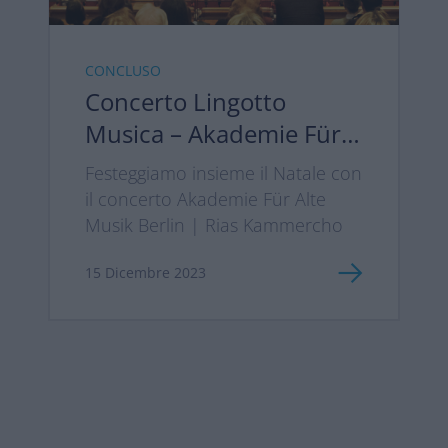
CONCLUSO
Concerto Lingotto
Musica – Akademie Für
Alte Musik Berlin | Rias
Festeggiamo insieme il Natale con
Kammerchor
il concerto Akademie Für Alte
Musik Berlin | Rias Kammercho
15 Dicembre 2023