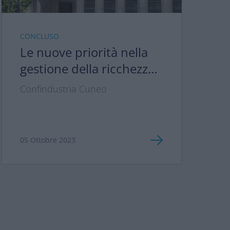
CONCLUSO
Le nuove priorità nella
gestione della ricchezza:
tra longevità, inflazione e
Confindustria Cuneo
pianificazione
successoria
05 Ottobre 2023