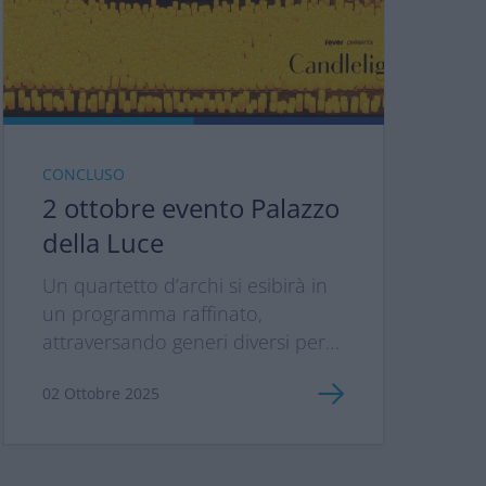
CONCLUSO
2 ottobre evento Palazzo
della Luce
Un quartetto d’archi si esibirà in
un programma raffinato,
attraversando generi diversi per
offrirti un’esperienza sonora
02 Ottobre 2025
nuova,...