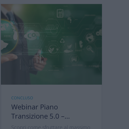
CONCLUSO
Webinar Piano
Transizione 5.0 –
Transizione Green per
Scopri come sfruttare al massimo