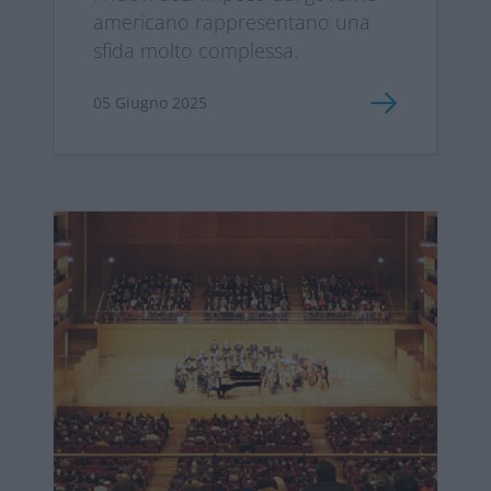
prepararsi al futuro
americano rappresentano una
sfida molto complessa.
05 Giugno 2025