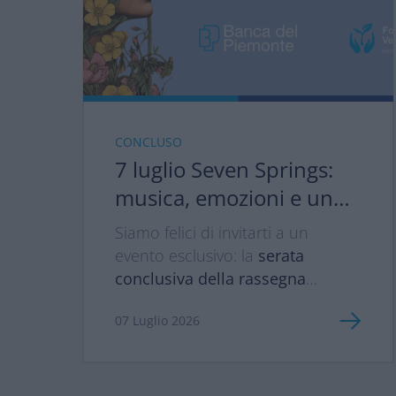
CONCLUSO
7 luglio Seven Springs:
musica, emozioni e una
serata da vivere insieme
Siamo felici di invitarti a un
🎶
evento esclusivo: la
serata
conclusiva della rassegna
musicale Seven Springs
,
07 Luglio 2026
organizzata dalla Scuola Holden,
un progetto che accompagniamo
con convinzione poiché celebra
la musica come esperienza da