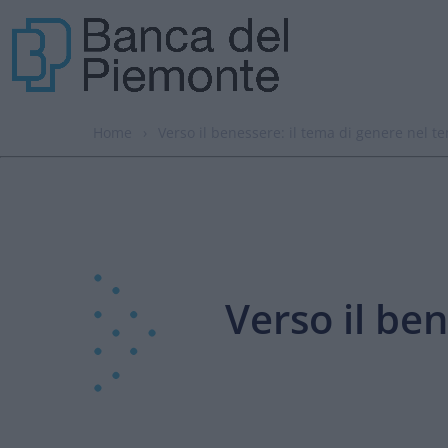
Home
›
Verso il benessere: il tema di genere nel 
Verso il be