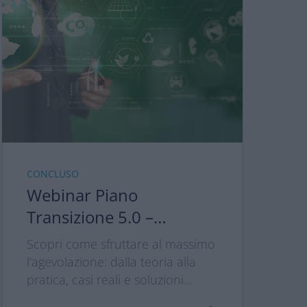
CONCLUSO
Webinar Piano
Transizione 5.0 –
Transizione Green per
Scopri come sfruttare al massimo
un’economia più
l’agevolazione: dalla teoria alla
sostenibile
pratica, casi reali e soluzioni
concrete