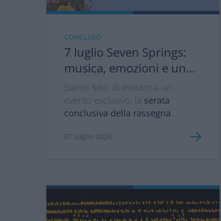
CONCLUSO
7 luglio Seven Springs:
musica, emozioni e una
serata da vivere insieme
Siamo felici di invitarti a un
🎶
evento esclusivo: la
serata
conclusiva della rassegna
musicale Seven Springs
,
07 Luglio 2026
organizzata dalla Scuola Holden,
un progetto che accompagniamo
con convinzione poiché celebra
la musica come esperienza da
condividere. 📅
7 luglio – dalle
ore 20.00
📍
Scuola Holden,
Piazza Borgo Dora 49, Torino
In