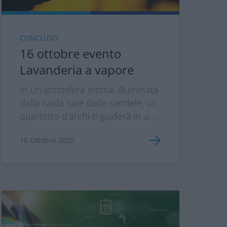
CONCLUSO
16 ottobre evento
Lavanderia a vapore
In un’atmosfera intima, illuminata
dalla calda luce delle candele, un
quartetto d’archi ti guiderà in un
viaggio musicale ricercato, tra
16 Ottobre 2025
generi diversi e armonie senza
tempo...