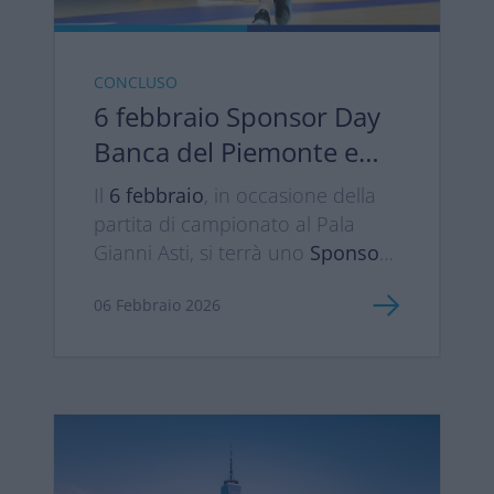
CONCLUSO
6 febbraio Sponsor Day
Banca del Piemonte e
Reale Mutua Basket
Il
6 febbraio
, in occasione della
Torino
partita di campionato al Pala
Gianni Asti, si terrà uno
Sponsor
Day dedicato a Banca del
06 Febbraio 2026
Piemonte
, un momento speciale
pensato per celebrare e
rinnovare un legame costruito
negli anni. Un legame che non si
limita alla semplice
sponsorizzazione, ma si traduce
in una vera vicinanza alla