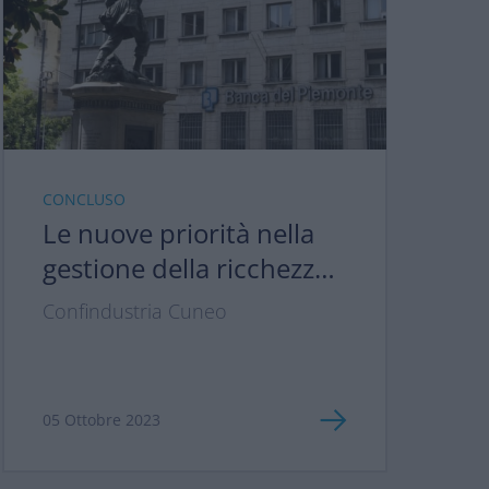
CONCLUSO
Le nuove priorità nella
gestione della ricchezza:
tra longevità, inflazione e
Confindustria Cuneo
pianificazione
successoria
05 Ottobre 2023