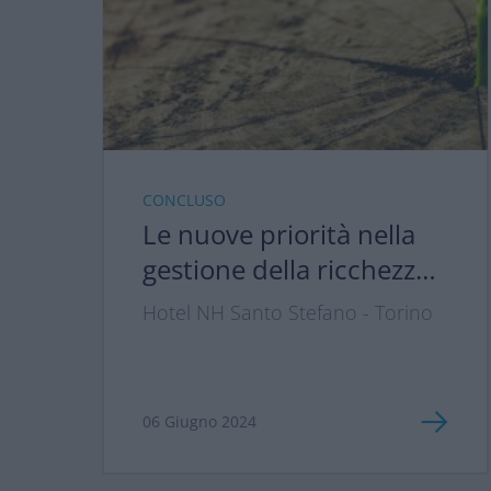
Iscriviti subito* per assicurarti
un posto a questa serata
CONCLUSO
speciale
*sino ad esaurimento.
Le nuove priorità nella
Ti aspettiamo, insieme a chi vuoi
gestione della ricchezza:
tu, per vivere insieme la magia
tra longevità, inflazione e
della musica!
Hotel NH Santo Stefano - Torino
pianificazione
successoria
06 Giugno 2024