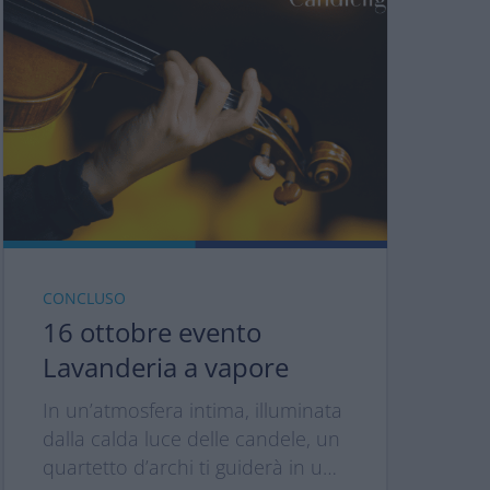
CONCLUSO
16 ottobre evento
Lavanderia a vapore
In un’atmosfera intima, illuminata
dalla calda luce delle candele, un
quartetto d’archi ti guiderà in un