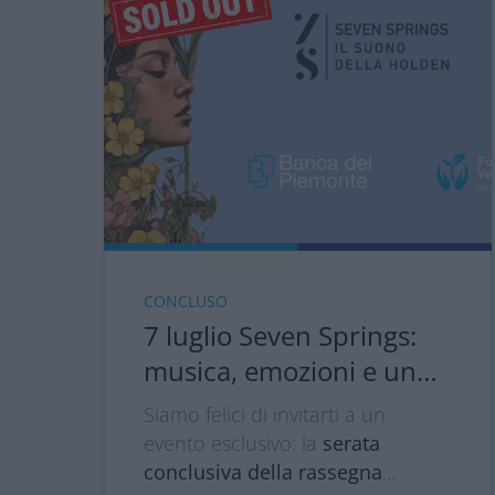
CONCLUSO
7 luglio Seven Springs:
musica, emozioni e una
serata da vivere insieme
Siamo felici di invitarti a un
🎶
evento esclusivo: la
serata
conclusiva della rassegna