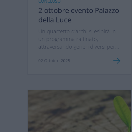
CONCLUSO
in modo nuovo: artisti e pubblico
2 ottobre evento Palazzo
si incontreranno, si
della Luce
racconteranno e condivideranno
idee, emozioni e storie. Ci piace
Un quartetto d’archi si esibirà in
immaginare una serata in cui si
un programma raffinato,
superano le distanze, per lasciarsi
attraversando generi diversi per
trasportare insieme in altre
offrirti un’esperienza sonora
dimensioni.
02 Ottobre 2025
nuova,...
La partecipazione è gratuita, su
prenotazione