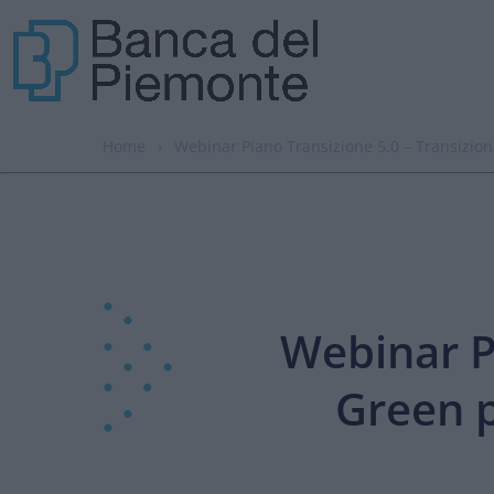
Home
›
Webinar Piano Transizione 5.0 – Transizion
Webinar P
Green p