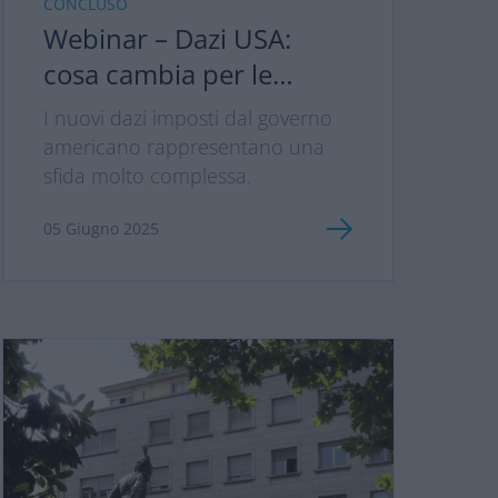
CONCLUSO
Webinar – Dazi USA:
cosa cambia per le
imprese italiane e come
I nuovi dazi imposti dal governo
prepararsi al futuro
americano rappresentano una
sfida molto complessa.
05 Giugno 2025