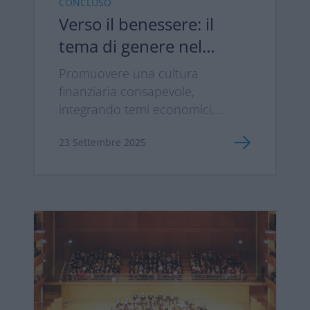
CONCLUSO
Perché crescere come comunità
Verso il benessere: il
significa anche correre, saltare e
tema di genere nel
tifare insieme. *sino ad
tempo che cambia
esaurimento
Promuovere una cultura
finanziaria consapevole,
integrando temi economici,
sociali e di salute per supportare
23 Settembre 2025
il benessere complessivo delle
persone.