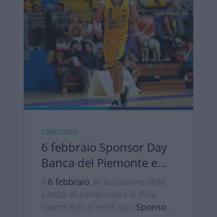
CONCLUSO
6 febbraio Sponsor Day
Banca del Piemonte e
Reale Mutua Basket
Il
6 febbraio
, in occasione della
Torino
partita di campionato al Pala
Gianni Asti, si terrà uno
Sponsor