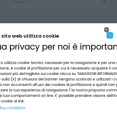
27 Maggio 2026
×
sito web utilizza cookie
ua privacy per noi è importa
ENGLISH
LA BANCA
ITALIAN
o utilizza cookie tecnici, necessari per la navigazione e per una 
INFORMAZIONI PER IL CLIENTE
izione, e cookie di profilazione per cui è necessario acquisire il c
mazioni più dettagliate sui cookie clicca su “MAGGIORI INFORMAZIO
sulla [X] di chiusura del banner vengono scaricati e utilizzati i c
ACCESSIBILITÀ E APP
Privacy
a non acconsenti all'uso dei cookies di profilazione e quindi no
Dove siamo
La tua scelta sui cookies
zzare la tua esperienza di navigazione / la nostra proposta comm
Lavora con noi
SEGUICI SUI SOCIAL
 tuoi comportamenti on line. E’ possibile prendere visione dell’i
Informativa al pubblico
Reclami
 cookie al link:
Sepa
Numeri utili
licy completa
Sicurezza