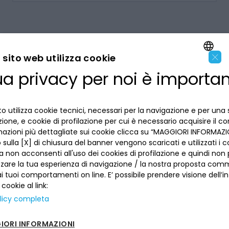
×
sito web utilizza cookie
ua privacy per noi è importa
ENGLISH
LA BANCA
ITALIAN
o utilizza cookie tecnici, necessari per la navigazione e per una 
INFORMAZIONI PER IL CLIENTE
izione, e cookie di profilazione per cui è necessario acquisire il c
mazioni più dettagliate sui cookie clicca su “MAGGIORI INFORMAZIO
ACCESSIBILITÀ E APP
sulla [X] di chiusura del banner vengono scaricati e utilizzati i c
Privacy
a non acconsenti all'uso dei cookies di profilazione e quindi no
Dove siamo
La tua scelta sui cookies
zzare la tua esperienza di navigazione / la nostra proposta comm
Lavora con noi
SEGUICI SUI SOCIAL
Informativa al pubblico
 tuoi comportamenti on line. E’ possibile prendere visione dell’i
Reclami
 cookie al link:
Sepa
Numeri utili
licy completa
Sicurezza
Trasferimento dei servizi di pagamento
ORI INFORMAZIONI
Depositi dormienti