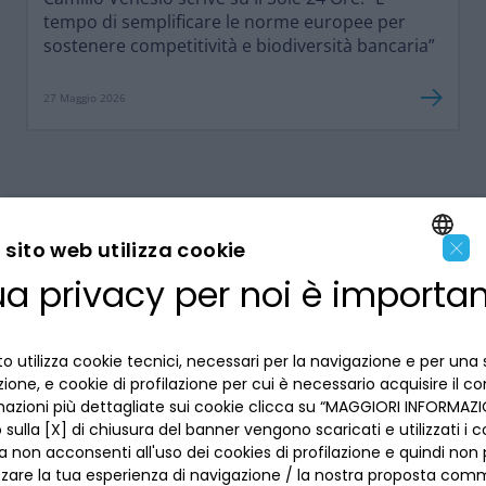
tempo di semplificare le norme europee per
sostenere competitività e biodiversità bancaria”
27 Maggio 2026
×
sito web utilizza cookie
ua privacy per noi è importa
ENGLISH
LA BANCA
ITALIAN
o utilizza cookie tecnici, necessari per la navigazione e per una 
INFORMAZIONI PER IL CLIENTE
izione, e cookie di profilazione per cui è necessario acquisire il c
mazioni più dettagliate sui cookie clicca su “MAGGIORI INFORMAZIO
ACCESSIBILITÀ E APP
sulla [X] di chiusura del banner vengono scaricati e utilizzati i c
Privacy
a non acconsenti all'uso dei cookies di profilazione e quindi no
Dove siamo
La tua scelta sui cookies
zzare la tua esperienza di navigazione / la nostra proposta comm
Lavora con noi