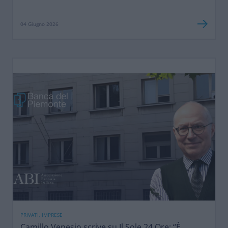
04 Giugno 2026
PRIVATI, IMPRESE
Camillo Venesio scrive su Il Sole 24 Ore: “È