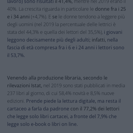
lavoro) sono risultati
il 41,4%,
mentre nel 2019 erano il
40%. La crescita riguarda in particolare le
donne fra i 25
e i 34 anni
(+4,7%). E
se
le donne tendono a leggere più
degli uomini
(nel 2019 la percentuale delle lettrici è
stata del 44,3% e quella dei lettori del 35,5%),
i
giovani
leggono decisamente
più degli adulti
; infatti,
nella
fascia di età compresa fra i 6 e i 24 anni i lettori sono
il 53,7%.
Venendo alla produzione libraria, secondo le
rilevazioni Istat,
nel 2019 sono stati pubblicati in media
237 libri al giorno
, di cui 58,4% novità e 8,5% nuove
edizioni.
Prende piede la
lettura digitale
,
ma resta il
cartaceo a farla da padrone
con il 77,2% dei lettori
che legge solo libri cartacei, a fronte del 7,9% che
legge solo e-book o libri on line.